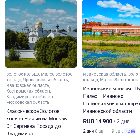
Золотое кольцо
Малое Золотое
Ивановская область
Золо
кольцо
Ярославская область
кольцо
Малое Золотое ко
Ивановская область
Ивановские манеры: Шу
Костромская область
Палех – Иваново.
Владимирская область
Московская область
Национальный маршрут
Классическое Золотое
Ивановской области
кольцо России из Москвы.
RUB 14,900
/ 2 дня
От Сергиева Посада до
2 дня
8 авг. — 9 авг.
+2
Владимира