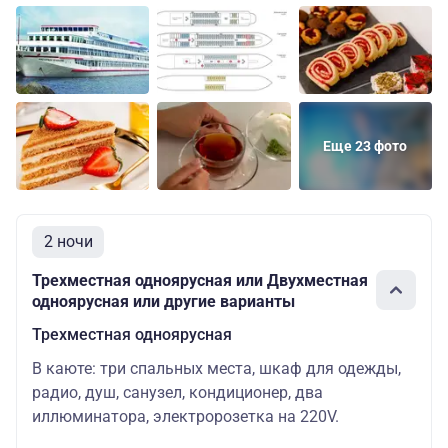
Двухместная
Основных
Шлюпочная
26200 ру
одноярусная
мест: 2
Основных
Шлюпочная
Одноместная
32500 ру
мест: 1
Еще 23 фото
2 ночи
Трехместная одноярусная или Двухместная
одноярусная или другие варианты
Трехместная одноярусная
В каюте: три спальных места, шкаф для одежды,
радио, душ, санузел, кондиционер, два
иллюминатора, электророзетка на 220V.