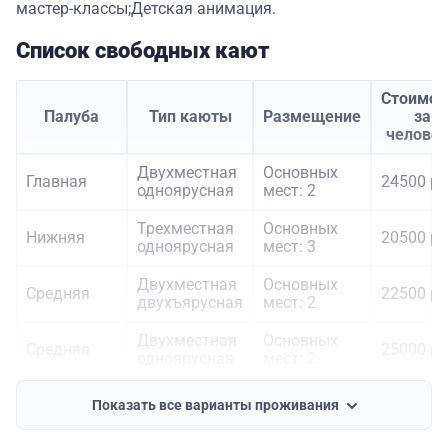
мастер-классы;Детская анимация.
Список свободных кают
Стоимос
Палуба
Тип каюты
Размещение
за
челове
Двухместная
Основных
Главная
24500 ру
одноярусная
мест: 2
Трехместная
Основных
Нижняя
20500 ру
одноярусная
мест: 3
Двухместная
Основных
Средняя
22500 ру
двухъярусная
мест: 2
Двухместная
Основных
Средняя
25000 ру
одноярусная
мест: 2
Полулюкс
Основных
Средняя
42200 ру
Показать все варианты проживания
трехместный
мест: 3