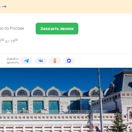
е
но по России
Заказать звонок
00
00
8
до
19
Давайте
дружить: