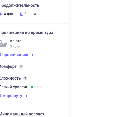
Продолжительность
4 дня
3 ночи
Проживание во время тура
Каюта
3 ночи
К проживанию
Комфорт
Сложность
Легкий
уровень
К маршруту
Минимальный возраст