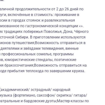
личной продолжительности от 2 до 26 дней по
луги, включённые в стоимость: проживание в
рсии в городах стоянок и развлекательная
низованное по гастрономической концепции «».
их традициях побережья Поволжья, Дона, Чёрного
Восточной Сибири. В приготовлении используются
гионов путешествия;Возможность отправиться в
 деятелями и звёздами телевидения, винные
и профессиональных сомелье, программы
ов, юмористические стендапы, поэтические
ия бракосочетания;Возможность отправиться на
оде прибытия теплохода по завершении круиза.
 (академический/ эстрадный/ народный
музыка (фортепиано, саксофон/ скрипка/ гитара/
еатральные и бардовские дуэты;Мастер-классы по