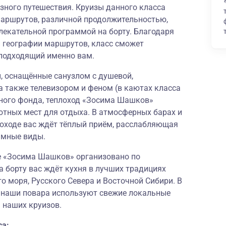
зного путешествия. Круизы данного класса
аршрутов, различной продолжительностью,
лекательной программой на борту. Благодаря
й географии маршрутов, класс сможет
подходящий именно вам.
 оснащённые санузлом с душевой,
а также телевизором и феном (в каютах класса
ного фонда, теплоход «Зосима Шашков»
ютных мест для отдыха. В атмосферных барах и
лоходе вас ждёт тёплый приём, расслабляющая
амные виды.
де «Зосима Шашков» организовано по
а борту вас ждёт кухня в лучших традициях
о моря, Русского Севера и Восточной Сибири. В
и наши повара используют свежие локальные
 наших круизов.
са: