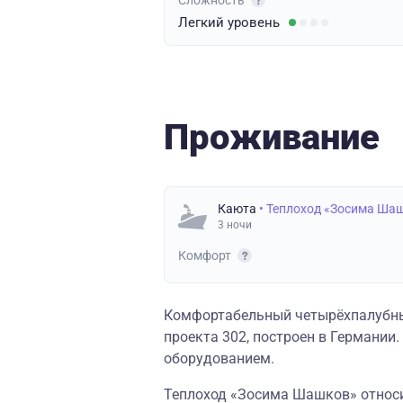
Сложность
Легкий
уровень
Проживание
Каюта
• Теплоход «Зосима Ша
3 ночи
Комфорт
Комфортабельный четырёхпалубны
проекта 302, построен в Германи
оборудованием.
Теплоход «Зосима Шашков» относит