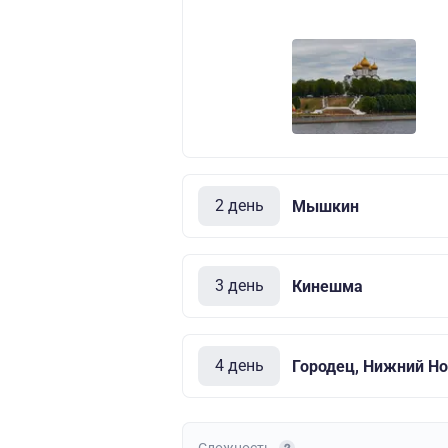
2 день
Мышкин
3 день
Кинешма
4 день
Городец, Нижний Но