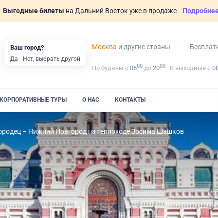
Выгодные билеты
на Дальний Восток уже в продаже
Подробне
Москва
и другие страны
Бесплат
Ваш город?
Да
Нет, выбрать другой
00
00
По будням с
06
до
20
В выходные с
0
КОРПОРАТИВНЫЕ ТУРЫ
О НАС
КОНТАКТЫ
ородец – Нижний Новгород на теплоходе Зосима Шашков