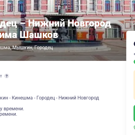
одец – Нижний Новгород
сима Шашков
ешма
Мышкин
Городец
рт
ин - Кинешма - Городец - Нижний Новгород
у времени.
ремени.