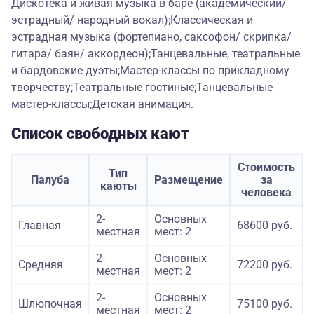
Дискотека и живая музыка в баре (академический/
эстрадный/ народный вокал);Классическая и
эстрадная музыка (фортепиано, саксофон/ скрипка/
гитара/ баян/ аккордеон);Танцевальные, театральные
и бардовские дуэты;Мастер-классы по прикладному
творчеству;Театральные гостиные;Танцевальные
мастер-классы;Детская анимация.
Список свободных кают
Стоимость
Тип
Палуба
Размещение
за
каюты
человека
2-
Основных
Главная
68600 руб.
местная
мест: 2
2-
Основных
Средняя
72200 руб.
местная
мест: 2
2-
Основных
Шлюпочная
75100 руб.
местная
мест: 2