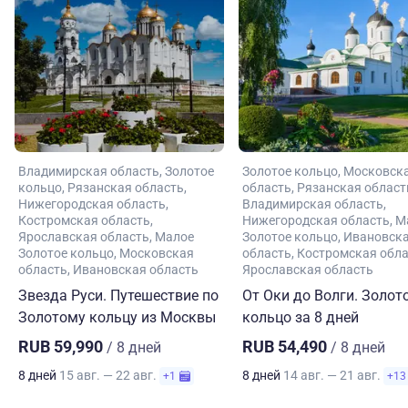
Владимирская область
Золотое
Золотое кольцо
Московск
кольцо
Рязанская область
область
Рязанская област
Нижегородская область
Владимирская область
Костромская область
Нижегородская область
М
Ярославская область
Малое
Золотое кольцо
Ивановск
Золотое кольцо
Московская
область
Костромская обл
область
Ивановская область
Ярославская область
Звезда Руси. Путешествие по
От Оки до Волги. Золот
Золотому кольцу из Москвы
кольцо за 8 дней
RUB 59,990
RUB 54,490
/ 8 дней
/ 8 дней
8 дней
15 авг. — 22 авг.
8 дней
14 авг. — 21 авг.
+1
+13