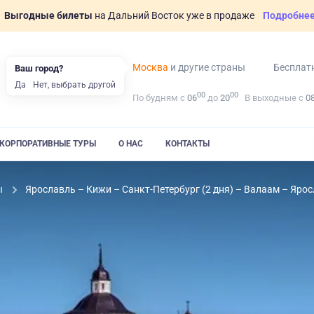
Выгодные билеты
на Дальний Восток уже в продаже
Подробне
Москва
и другие страны
Бесплат
Ваш город?
Да
Нет, выбрать другой
00
00
По будням с
06
до
20
В выходные с
0
КОРПОРАТИВНЫЕ ТУРЫ
О НАС
КОНТАКТЫ
ы
Ярославль – Кижи – Санкт-Петербург (2 дня) – Валаам – Яро