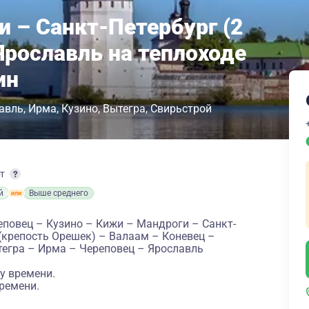
и – Санкт-Петербург (2
Ярославль на теплоходе
ин
авль
Ирма
Кузино
Вытегра
Свирьстрой
рт
й
Выше среднего
еповец – Кузино – Кижи – Мандроги – Санкт-
 (крепость Орешек) – Валаам – Коневец –
тегра – Ирма – Череповец – Ярославль
у времени.
ремени.