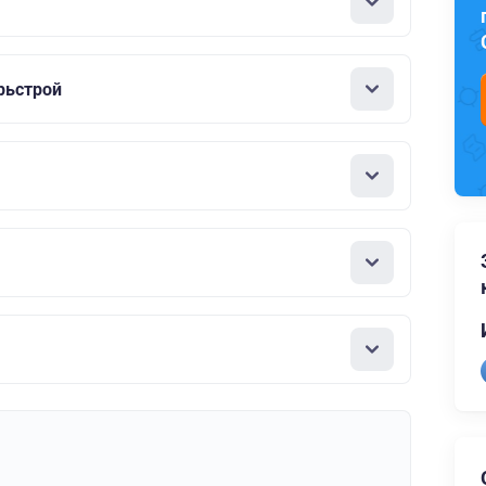
рьстрой