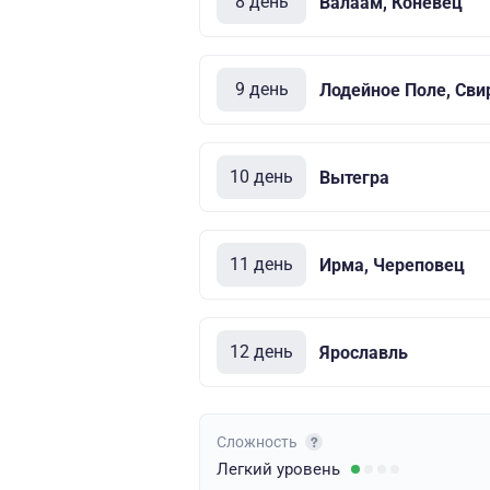
8 день
Валаам, Коневец
9 день
Лодейное Поле, Сви
10 день
Вытегра
11 день
Ирма, Череповец
12 день
Ярославль
Сложность
Легкий
уровень