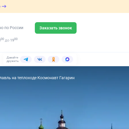
е
но по России
Заказать звонок
00
00
8
до
19
Давайте
дружить:
славль на теплоходе Космонавт Гагарин