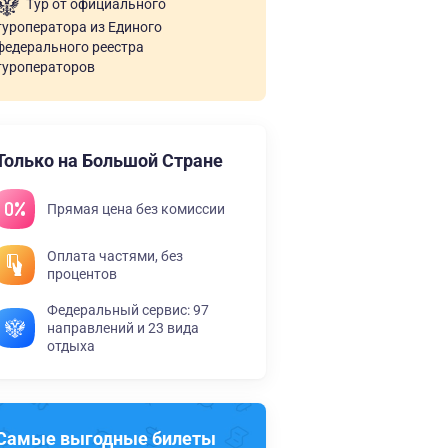
Тур от официального
туроператора из Единого
федерального реестра
туроператоров
Только на Большой Стране
Прямая цена без комиссии
Оплата частями, без
процентов
Федеральный сервис: 97
направлений и 23 вида
отдыха
Самые выгодные билеты