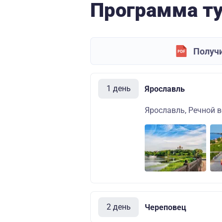
Программа т
Получи
1 день
Ярославль
Ярославль, Речной во
2 день
Череповец