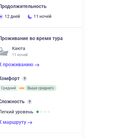
Продолжительность
12 дней
11 ночей
Проживание во время тура
Каюта
11 ночей
К проживанию
Комфорт
Средний
Выше среднего
Сложность
Легкий
уровень
К маршруту