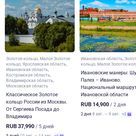
Золотое кольцо
Малое Золотое
Ивановская область
Золо
кольцо
Ярославская область
кольцо
Малое Золотое ко
Ивановская область
Ивановские манеры: Шу
Костромская область
Палех – Иваново.
Владимирская область
Московская область
Национальный маршрут
Классическое Золотое
Ивановской области
кольцо России из Москвы.
RUB 14,900
/ 2 дня
От Сергиева Посада до
2 дня
8 авг. — 9 авг.
+2
Владимира
RUB 37,990
/ 5 дней
5 дней
10 авг. — 14 авг.
+9