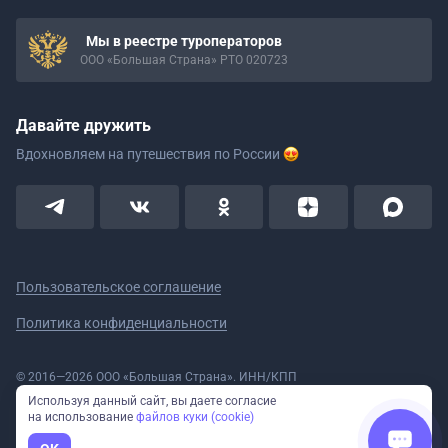
Мы в реестре туроператоров
ООО «Большая Страна» РТО 020723
Давайте дружить
Вдохновляем на путешествия
по России
Пользовательское соглашение
Политика конфиденциальности
© 2016—2026 ООО «Большая Страна». ИНН/КПП
5908078160/590801001 ОГРН 1185958020533
Используя данный сайт, вы даете согласие
Номер в реестре Роскомнадзора № 59-18-006319 (Приказ № 321 от
на использование
файлов куки (cookie)
11.10.2018)
Полное или частичное копирование изображений и текстов возможно