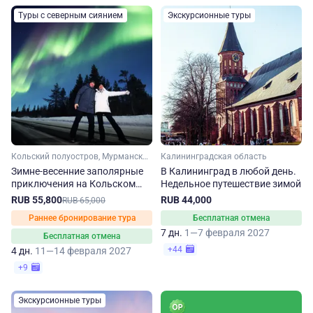
Туры с северным сиянием
Экскурсионные туры
Кольский полуостров, Мурманская область, Арктика
Калининградская область
Зимне-весенние заполярные
В Калининград в любой день.
приключения на Кольском
Недельное путешествие зимой
полуострове
RUB 55,800
RUB 44,000
RUB 65,000
Раннее бронирование тура
Бесплатная отмена
7 дн.
1—7 февраля 2027
Бесплатная отмена
+44
4 дн.
11—14 февраля 2027
+9
Экскурсионные туры