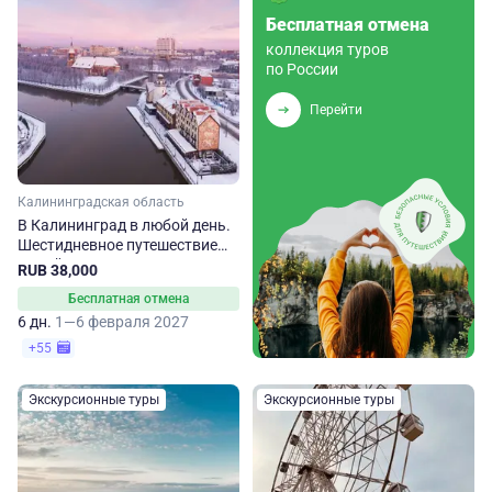
Бесплатная отмена
коллекция туров
по России
Перейти
Калининградская область
В Калининград в любой день.
Шестидневное путешествие
зимой
RUB 38,000
Бесплатная отмена
6 дн.
1—6 февраля 2027
+55
Экскурсионные туры
Экскурсионные туры