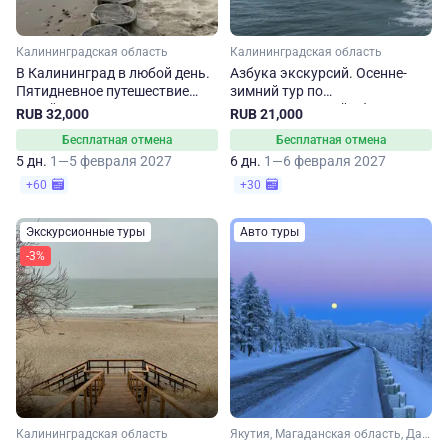
Калининградская область
Калининградская область
В Калининград в любой день.
Азбука экскурсий. Осенне-
Пятидневное путешествие
зимний тур по
зимой
Калининградской области
RUB 32,000
RUB 21,000
Бесплатная отмена
Бесплатная отмена
5 дн.
1—5 февраля 2027
6 дн.
1—6 февраля 2027
+60
+30
Экскурсионные туры
Авто туры
-3%
Калининградская область
Якутия, Магаданская область, Дальний Восток