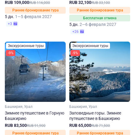
Калининград
RUB 109,000
RUB 32,100
RUB 116,000
RUB 33,100
Раннее бронирование тура
Раннее бронирование тура
5 дн.
1—5 февраля 2027
Бесплатная отмена
+3
5 дн.
2—6 февраля 2027
+26
Экскурсионные туры
Экскурсионные туры
-9%
-9%
Башкирия, Урал
Башкирия, Урал
Зимнее путешествие в Горную
Заповедные горы. Зимнее
Башкирию
путешествие в Башкирию
RUB 83,500
RUB 65,000
RUB 91,900
RUB 71,500
Раннее бронирование тура
Раннее бронирование тура