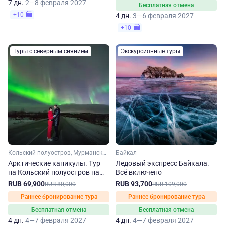
7 дн.
2—8 февраля 2027
Бесплатная отмена
+10
4 дн.
3—6 февраля 2027
+10
Туры с северным сиянием
Экскурсионные туры
Кольский полуостров, Мурманская область, Арктика
Байкал
Арктические каникулы. Тур
Ледовый экспресс Байкала.
на Кольский полуостров на
Всё включено
зиму-весну
RUB 69,900
RUB 93,700
RUB 80,000
RUB 109,000
Раннее бронирование тура
Раннее бронирование тура
Бесплатная отмена
Бесплатная отмена
4 дн.
4—7 февраля 2027
4 дн.
4—7 февраля 2027