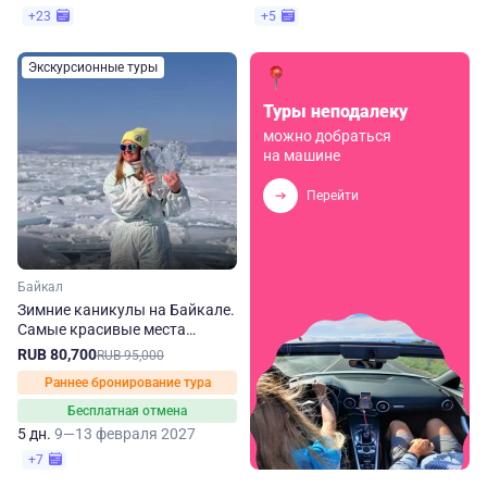
+23
+5
Экскурсионные туры
Туры неподалеку
можно добраться
на машине
Перейти
Байкал
Зимние каникулы на Байкале.
Самые красивые места
Ольхона и Листвянки
RUB 80,700
RUB 95,000
Раннее бронирование тура
Бесплатная отмена
5 дн.
9—13 февраля 2027
+7