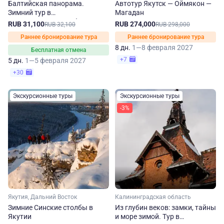
Балтийская панорама.
Автотур Якутск — Оймякон —
Зимний тур в
Магадан
Калининградскую область
RUB 31,100
RUB 274,000
RUB 32,100
RUB 298,000
Раннее бронирование тура
Раннее бронирование тура
8 дн.
1—8 февраля 2027
Бесплатная отмена
+7
5 дн.
1—5 февраля 2027
+30
Экскурсионные туры
Экскурсионные туры
-3%
Якутия, Дальний Восток
Калининградская область
Зимние Синские столбы в
Из глубин веков: замки, тайны
Якутии
и море зимой. Тур в