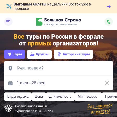
Выгодные билеты
на Дальний Восток уже в
продаже
Все
туры по России в феврале
от
прямых
организаторов!
Туры
Круизы
Авторские туры
Виды отдыха
Цена
Длительность
Мин. возраст
Прожив
Сертифицированный
туроператор РТО 020723