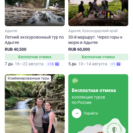
Адыгея
Адыгея, Краснодарский край
Летний экскурсионный тур по
30-й маршрут. Через горы к
Адыгее
морю в Адыгее
RUB 40,500
RUB 60,000
Бесплатная отмена
Бесплатная отмена
7 дн.
16—22 августа
5 дн.
10—14 августа
+18
+1
Комбинированные туры
Бесплатная отмена
коллекция туров
по России
Перейти