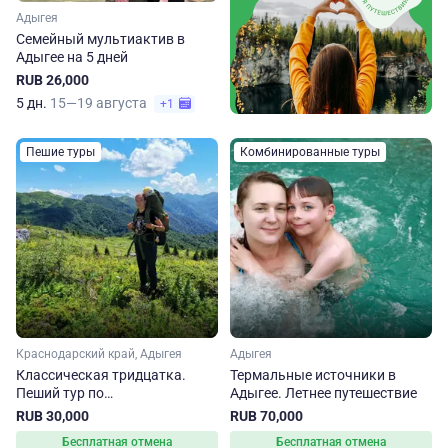
Адыгея
Семейный мультиактив в
Адыгее на 5 дней
RUB 26,000
5 дн.
15—19 августа
+1
Пешие туры
Комбинированные туры
Краснодарский край, Адыгея
Адыгея
Классическая тридцатка.
Термальные источники в
Пеший тур по
Адыгее. Летнее путешествие
Краснодарскому краю и
RUB 30,000
RUB 70,000
Адыгее
Бесплатная отмена
Бесплатная отмена