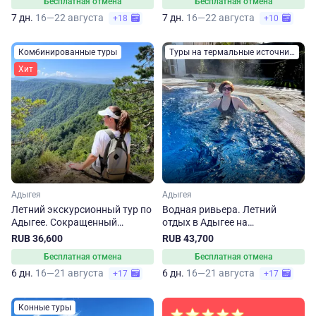
Бесплатная отмена
Бесплатная отмена
7 дн.
16—22 августа
7 дн.
16—22 августа
+18
+10
Комбинированные туры
Туры на термальные источники
Хит
Адыгея
Адыгея
Летний экскурсионный тур по
Водная ривьера. Летний
Адыгее. Сокращенный
отдых в Адыгее на
маршрут
термальных источниках.
RUB 36,600
RUB 43,700
Сокращенный маршрут
Бесплатная отмена
Бесплатная отмена
6 дн.
16—21 августа
6 дн.
16—21 августа
+17
+17
Конные туры