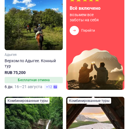
Всё включено
возьмем все
заботы на себя
Перейти
Адыгея
Верхом по Адыгее. Конный
тур
RUB 75,200
Бесплатная отмена
6 дн.
16—21 августа
+12
Комбинированные туры
Комбинированные туры