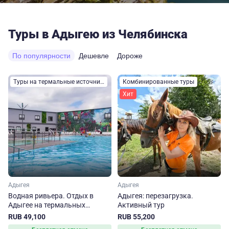
Туры в Адыгею из Челябинска
По популярности
Дешевле
Дороже
Туры на термальные источники
Комбинированные туры
Хит
Адыгея
Адыгея
Водная ривьера. Отдых в
Адыгея: перезагрузка.
Адыгее на термальных
Активный тур
источниках
RUB 49,100
RUB 55,200