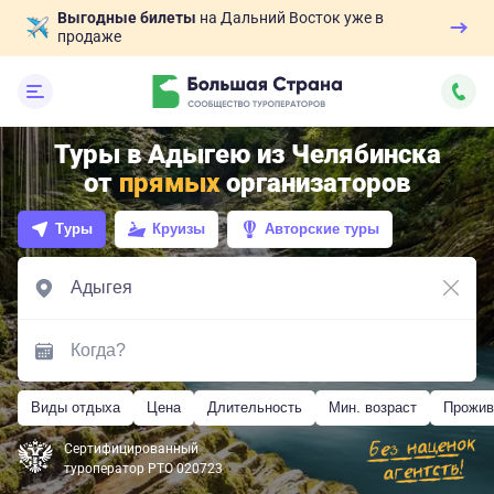
Выгодные билеты
на Дальний Восток уже в
продаже
Туры в Адыгею из Челябинска
от
прямых
организаторов
Туры
Круизы
Авторские туры
Виды отдыха
Цена
Длительность
Мин. возраст
Прожив
Сертифицированный
туроператор РТО 020723