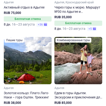
Адыгея
Адыгея, Краснодарский край
Активный отдых в Адыгее
Через горы к морю. Маршрут
№30 по Адыгее и
RUB 75,000
Краснодарскому краю
RUB 35,000
Бесплатная отмена
Бесплатная отмена
8 дн.
16—23 августа
+36
8 дн.
16—23 августа
+5
Пешие туры
Комбинированные туры
Адыгея
Адыгея
Золотое кольцо: Плато Лаго-
Едем в горы Адыгеи.
Наки – гора Оштен. Треккинг
Экскурсии и приключения для
всей семьи
RUB 38,000
RUB 85,000