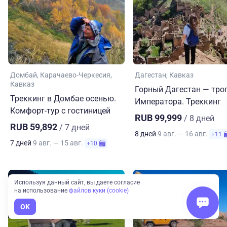
Домбай
Карачаево-Черкесия
Дагестан
Кавказ
Кавказ
Горный Дагестан — тро
Треккинг в Домбае осенью.
Императора. Треккинг
Комфорт-тур с гостиницей
RUB 99,999
/ 8 дней
RUB 59,892
/ 7 дней
8 дней
9 авг. — 16 авг.
+11
7 дней
9 авг. — 15 авг.
+10
Используя данный сайт, вы даете согласие
на использование
файлов куки (cookie)
OK