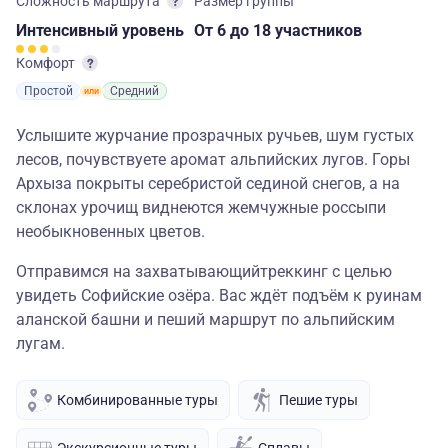
Сложность маршрута
Размер группы
Интенсивный
уровень
От 6
до 18 участников
Комфорт
Простой
Средний
Услышите журчание прозрачных ручьев, шум густых
лесов, почувствуете аромат альпийских лугов. Горы
Архыза покрыты серебристой сединой снегов, а на
склонах урочищ виднеются жемчужные россыпи
необыкновенных цветов.
Отправимся на захватывающийтреккинг с целью
увидеть Софийские озёра. Вас ждёт подъём к руинам
аланской башни и пеший маршрут по альпийским
лугам.
Комбинированные туры
Пешие туры
Экскурсионные туры
Сплавы