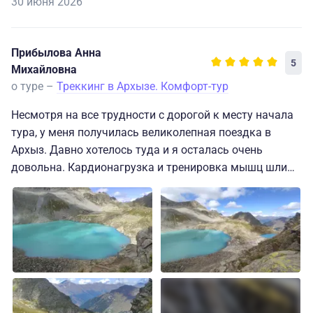
30 июня 2026
Прибылова Анна
5
Михайловна
о туре –
Треккинг в Архызе. Комфорт-тур
Несмотря на все трудности с дорогой к месту начала
тура, у меня получилась великолепная поездка в
Архыз. Давно хотелось туда и я осталась очень
довольна. Кардионагрузка и тренировка мышц шли
бонусом к восхитительным видам и веселой
компании. Каждый день было очень интересно, что
нас ждет. Также каждый день приходилось
преодолевать себя и ничего не давалось легко, что
тоже здорово. Наш энергичный и заботливый гид
Анжелика делала все возможное, чтобы нам было
комфортно и мы получили удовольствие от
программы тура. В итоге когда путешествие подошло