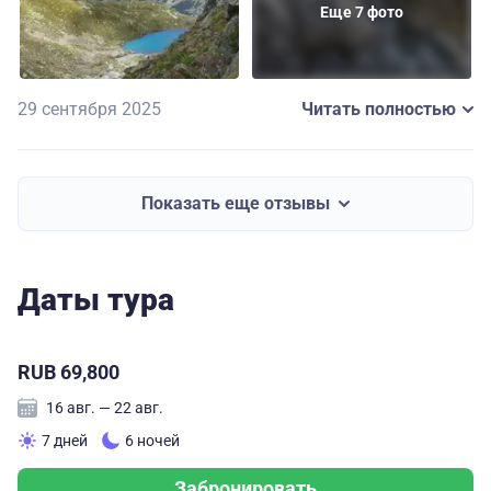
Еще 7 фото
к концу, было ощущение как при отъезде из детского
лагеря - грустно и тоскливо расставаться и с людьми,
и с местом
29 сентября 2025
Читать полностью
Показать еще отзывы
Даты тура
RUB 69,800
16 авг. — 22 авг.
7 дней
6 ночей
Забронировать