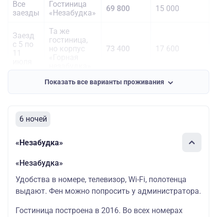
Все
Гостиница
69 800
15 000
заезды
«Незабудка»
Та же
Заезд
гостиница,
с 5 по
но корпус
73 400
17 600
11
«Горная
июля
незабудка»
Показать все варианты проживания
6 ночей
«Незабудка»
«Незабудка»
Удобства в номере, телевизор, Wi-Fi, полотенца
выдают. Фен можно попросить у администратора.
Гостиница построена в 2016. Во всех номерах