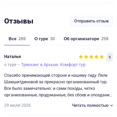
Отзывы
Отправить отзыв
Все
289
о туре
30
об организаторе
259
Наталья
5
о туре –
Треккинг в Архызе. Комфорт-тур
Спасибо принимающей стороне и нашему гиду Ляле
Шамшитдиновой за прекрасно организованный тур.
Все было замечательно: и сами походы, четко
организованные, продуманные, без сбоев и опозданий;
и проживание в гостевом доме "Незабудка", где
29 июля 2026
Читать полностью
царила поистине семейная атмосфера с прекрасными
завтраками и совместными ужинами; отдельная