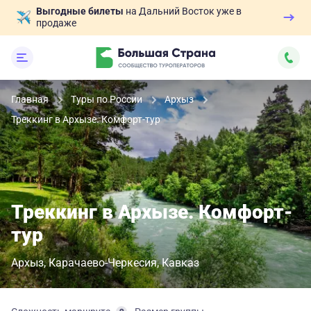
Выгодные билеты
на Дальний Восток уже в
продаже
Главная
Туры по России
Архыз
Треккинг в Архызе. Комфорт-тур
Треккинг в Архызе. Комфорт-
тур
Архыз
Карачаево-Черкесия
Кавказ