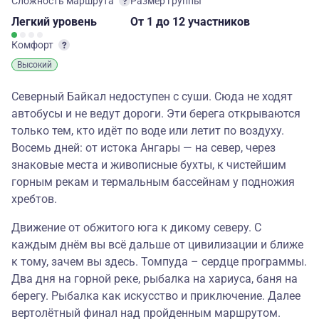
Сложность маршрута
Размер группы
Легкий
уровень
От 1
до 12 участников
Комфорт
Высокий
Северный Байкал недоступен с суши. Сюда не ходят
автобусы и не ведут дороги. Эти берега открываются
только тем, кто идёт по воде или летит по воздуху.
Восемь дней: от истока Ангары — на север, через
знаковые места и живописные бухты, к чистейшим
горным рекам и термальным бассейнам у подножия
хребтов.
Движение от обжитого юга к дикому северу. С
каждым днём вы всё дальше от цивилизации и ближе
к тому, зачем вы здесь. Томпуда – сердце программы.
Два дня на горной реке, рыбалка на хариуса, баня на
берегу. Рыбалка как искусство и приключение. Далее
вертолётный финал над пройденным маршрутом.