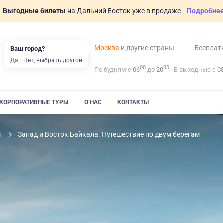
Выгодные билеты
на Дальний Восток уже в продаже
Подробне
Москва
и другие страны
Бесплат
Ваш город?
Да
Нет, выбрать другой
00
00
По будням с
06
до
20
В выходные с
0
КОРПОРАТИВНЫЕ ТУРЫ
О НАС
КОНТАКТЫ
л
Запад и Восток Байкала. Путешествие по двум берегам