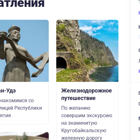
атления
ан-Удэ
Железнодорожное
путешествие
накомимся со
лицей Республики
По желанию
ятия
совершим экскурсию
на знаменитую
Кругобайкальскую
железную дорогу