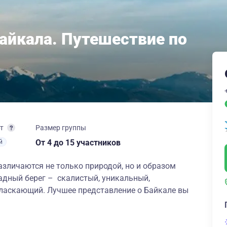
Байкала. Путешествие по
рт
Размер группы
От 4
до 15 участников
й
различаются не только природой, но и образом
адный берег – скалистый, уникальный,
 ласкающий. Лучшее представление о Байкале вы