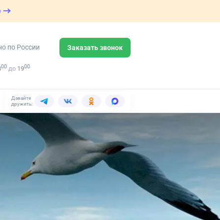
е
но по России
Заказать звонок
00
00
8
до
19
Давайте
дружить: