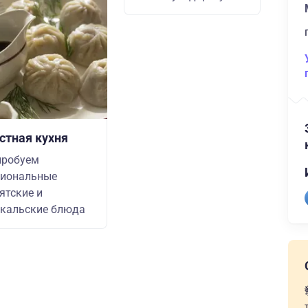
стная кухня
пробуем
циональные
ятские и
кальские блюда