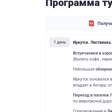
Программа т
Получи
1 день
Иркутск. Листвянка
Встречаемся в аэроп
(Выпить кофе , пере
Небольшая
обзорная
Иркутск основался в
впадает в Ангара, о
Переезд в поселок 
по живописной доро
Сопровождение в
Ли