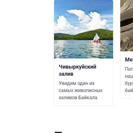
Ме
Чивыркуйский
По
залив
на
Увидим один из
бур
самых живописных
бай
заливов Байкала