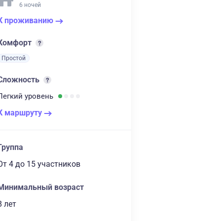
6 ночей
К проживанию
Комфорт
Простой
Сложность
Легкий
уровень
К маршруту
Группа
От 4
до 15 участников
Минимальный возраст
8 лет