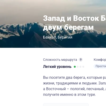
Запад и Восток 
двум берегам
Байкал
Бурятия
Сложность маршрута
Комфо
Легкий
уровень
Просто
Вы посетите два берега, которые 
жизни, традициями и людьми. Зап
а Восточный – пологий, песчаный,
получите именно в этом туре.