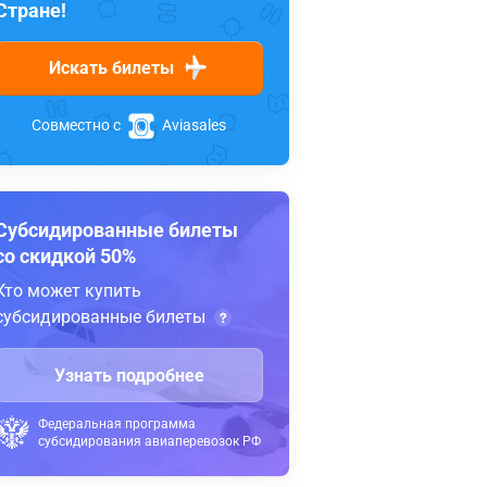
Стране!
Искать билеты
Совместно с
Aviasales
Субсидированные билеты
со скидкой 50%
Кто может купить
субсидированные билеты
Узнать подробнее
Федеральная программа
субсидирования авиаперевозок РФ