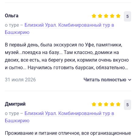
Ольга
5
о туре –
Близкий Урал. Комбинированный тур в
Башкирию
В первый день, была экскурсия по Уфе, памятники,
музей...поездка на базу... Там классно, домики на
двоих, все есть, на берегу реки, кормили очень вкусно
и сытно... Научились готовить баурсак, обязательно
дома попробую сделать, но сам баурсак мне не особо
31 июля 2026
Читать полностью
зашёл...
Второй день, ездили на гору Шихан. Поднялись по 787
Дмитрий
5
ступеням вверх. Красиво. Потом поехали на
красноусольские источники. Вода 10 градусов,
о туре –
Близкий Урал. Комбинированный тур в
бодрит... Рядом река и грязи. Минус - кабинки
Башкирию
некоторые не закрываются, грязно, прокладки,
Проживание и питание отличное, все организационные
бумага, памперсы - противно... Ещё не нравится, возле