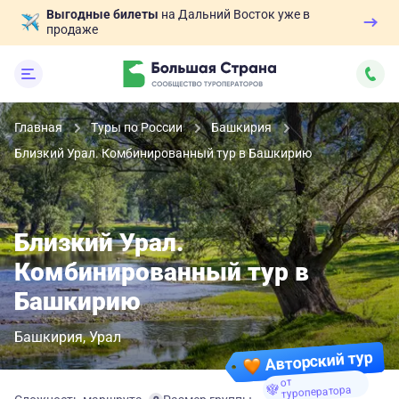
Выгодные билеты
на Дальний Восток уже в
продаже
Главная
Туры по России
Башкирия
Близкий Урал. Комбинированный тур в Башкирию
Близкий Урал.
Комбинированный тур в
Башкирию
Башкирия
Урал
Авторский тур
от
туроператора