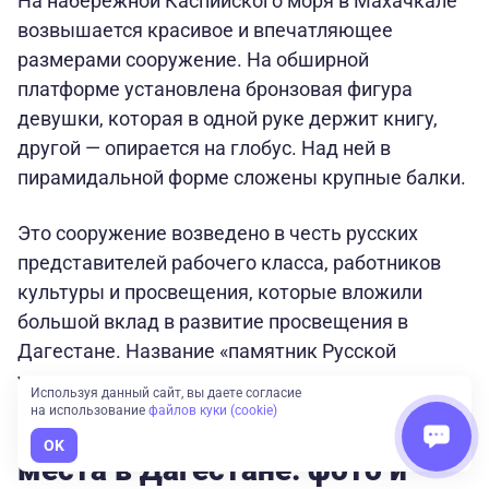
На набережной Каспийского моря в Махачкале
возвышается красивое и впечатляющее
размерами сооружение. На обширной
платформе установлена бронзовая фигура
девушки, которая в одной руке держит книгу,
другой — опирается на глобус. Над ней в
пирамидальной форме сложены крупные балки.
Это сооружение возведено в честь русских
представителей рабочего класса, работников
культуры и просвещения, которые вложили
большой вклад в развитие просвещения в
Дагестане. Название «памятник Русской
учительнице» дан ему в народе.
Используя данный сайт, вы даете согласие
на использование
файлов куки (cookie)
Другие самые красивые
OK
места в Дагестане: фото и