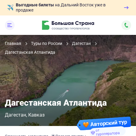
Выгодные билеты
на Дальний Восток уже в
продаже
Главная
Туры по России
Дагестан
Дагестанская Атлантида
Дагестанская Атлантида
Дагестан
Кавказ
Авторский тур
от
туроператора