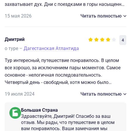
захватывает дух. Дни с поездками в горы насыщенны
разнообразными остановками и опциональными
15 мая 2026
Читать полностью
активностями. Катер по каньону, зиплайны, экстрим-
тропы, теснины — всё мало того что красиво, ещё и
имеет высокое качество. Катера новые и чистые,
Дмитрий
4
зиплайны и тропы опрятные и в отличном состоянии
московских аналогов.
о туре –
Дагестанская Атлантида
Итого очень рекомендуем желающим ёмко
Тур интересный, путешествие понравилось. В целом
насладиться горной природой с умеренной в
все хорошо, за исключением пары моментов. Самое
физическом плане активностью.
основное - нелогичная последовательность.
Четвертый день - свободный, хотя можно было
посетить ещё одно популярное место - Хунзах, которое
19 июля 2024
Читать полностью
находится всего в 25 км от гостиницы в горах а
Гоцатле. Утомляет, конечно, дорога. Особенно из гор в
Большая Страна
Дербент - 5 часов. Но это не минус в сторону
Здравствуйте, Дмитрий! Спасибо за ваш
организаторов, а общее впечатление.
отзыв. Мы рады, что путешествие в целом
вам понравилось. Ваши замечания мы