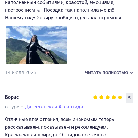
наполненный событиями, красотой, эмоциями,
настроением ☺️. Поездка так наполнила меня!!
Нашему гиду Закиру вообще отдельная огромная
благодарность. То, с какой заботой и с душой он
подходил ко всем вопросам, просто не передать,
чувствовалось участие во всём!!! Было интересно,
весело, душевно, классно! Очень советую 🙌⛰️🙏❤️
14 июля 2026
Читать полностью
Борис
5
о туре –
Дагестанская Атлантида
Отличные впечатления, всем знакомым теперь
рассказываем, показываем и рекомендуем.
Красивейшая природа. От видов постоянно