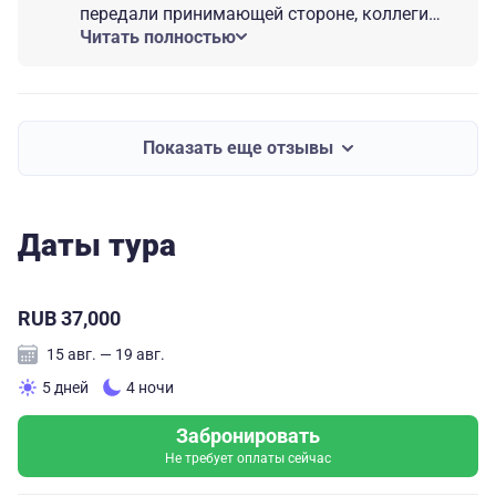
передали принимающей стороне, коллеги
постараются учесть их в дальнейшей работе.
Читать полностью
Будем рады видеть вас вновь в других
наших турах по России!
Показать еще отзывы
Даты тура
RUB 37,000
15 авг. — 19 авг.
5 дней
4 ночи
Забронировать
Не требует оплаты сейчас