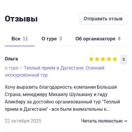
Отзывы
Отправить отзыв
Все
11
о туре
3
об организаторе
8
Ольга
5
о туре –
Теплый прием в Дагестане. Осенний
экскурсионный тур
Хочу выразить благодарность компании Большая
Страна, менеджеру Михаилу Шульману и гиду
Аликберу за достойно организованный тур "Теплый
прием в Дагестане" - все были внимательны к
просьбам туристов по ходу самого тура
22 октября 2025
Читать полностью
Удалось увидеть самое интересное - на мой взгляд - и
Дербент, и крепость Нарын-Кала (там нам попался