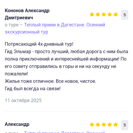
очень знающий гид), и каньон и горы (осень в горах -
Кононов Александр
это очень красиво).
5
Дмитриевич
Спасибо
о туре –
Теплый прием в Дагестане. Осенний
экскурсионный тур
Потрясающий 4х-дневный тур!
Гид Эльмар - просто лучший, любая дорога с ним была
полна приключений и интереснейшей информации! По
его совету отправились в горы и ни на секунду не
пожалели!
Жилье тоже отличное. Все новое, чистое.
Гид был всегда на связи!
11 октября 2025
Александр
5