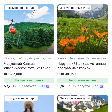
Экскурсионные туры
Экскурсионные туры
Кавказ, Эльбрус, Ингушетия, Ставропольский край, Кавказские Минеральные Воды
Кавказ, Ингушетия, Карачаево-Черкесия, Эльбрус, Ставропольский край, Домбай, Кавказские Минеральные Воды
Чарующий Кавказ:
Чарующий Кавказ. Активная
классическое путешествие с
программа с горной
Горной Ингушетией
Ингушетией
RUB 35,550
RUB 38,050
Бесплатная отмена
Бесплатная отмена
6 дн.
12—17 августа
6 дн.
12—17 августа
+11
+11
Экскурсионные туры
Экскурсионные туры