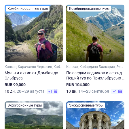
Комбинированные туры
Комбинированные туры
Кавказ, Карачаево-Черкесия, Кабардино-Балкария, Эльбрус, Домбай
Кавказ, Кабардино-Балкария, Эльбрус, Северная Осетия
Мульти-актив от Домбая до
По следам ледников и легенд.
Эльбруса
Пеший тур по Приэльбрусью и
Дигории
RUB 99,000
RUB 104,000
10 дн.
20—29 августа
10 дн.
14—23 сентября
+1
+1
Экскурсионные туры
Экскурсионные туры