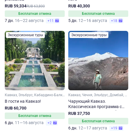
RUB 59,334
RUB 40,300
RUB 63,800
Бесплатная отмена
Бесплатная отмена
7 дн.
16—22 августа
5 дн.
12—16 августа
+11
+18
Экскурсионные туры
Экскурсионные туры
Кавказ, Эльбрус, Кабардино-Балкария, Карачаево-Черкесия, Ингушетия, Ставропольский край, Кавказские Минеральные Воды
Кавказ, Чечня, Эльбрус, Домбай, Карачаево-Черкесия, Кабардино-Балкария, Ставропольский край, Кавказские Минеральные Воды
В гости на Кавказ!
Чарующий Кавказ.
Классическая программа с
RUB 60,700
путешествием в Грозный
RUB 37,750
Бесплатная отмена
Бесплатная отмена
6 дн.
11—16 августа
+2
6 дн.
12—17 августа
+19