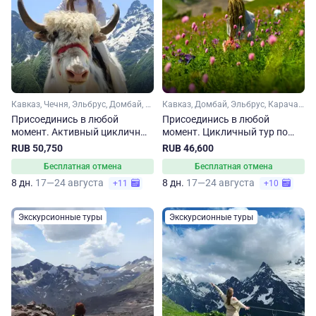
Кавказ, Чечня, Эльбрус, Домбай, Карачаево-Черкесия, Ингушетия, Кабардино-Балкария, Ставропольский край, Кавказские Минеральные Воды
Кавказ, Домбай, Эльбрус, Карачаево-Черкесия, Кабардино-Балкария, Ставропольский край, Кавказские Минеральные Воды
Присоединись в любой
Присоединись в любой
момент. Активный цикличный
момент. Цикличный тур по
тур на Кавказ
Кавказу
RUB 50,750
RUB 46,600
Бесплатная отмена
Бесплатная отмена
8 дн.
17—24 августа
8 дн.
17—24 августа
+11
+10
Экскурсионные туры
Экскурсионные туры