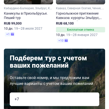
Кабардино-Балкария, Эльбрус, Кавказ
Кавказ, Северная Осетия, Чечня, Эльбрус, Кабардино-Балкария
Каникулы в Приэльбрусье.
Горнолыжное притяжение
Пеший тур
Кавказа: курорты Эльбрус,
Мамисон, Цей и Ведучи
RUB 99,000
RUB 68,100
10 дн.
19—28 июля 2027
Бесплатная отмена
+1
10 дн.
19—28 января 2027
+10
Подберем тур с учетом
ваших пожеланий
Оставьте свой номер, и мы предложим вам
лучшие варианты с учетом ваших пожеланий