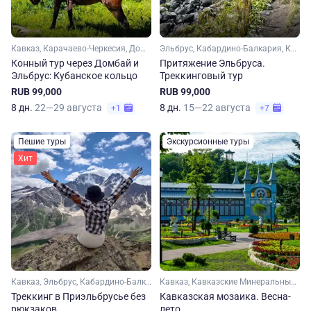
Кавказ, Карачаево-Черкесия, Домбай, Эльбрус
Эльбрус, Кабардино-Балкария, Кавказ
Конный тур через Домбай и
Притяжение Эльбруса.
Эльбрус: Кубанское кольцо
Треккинговый тур
RUB 99,000
RUB 99,000
8 дн.
22—29 августа
8 дн.
15—22 августа
+1
+7
Пешие туры
Экскурсионные туры
Хит
Кавказ, Эльбрус, Кабардино-Балкария
Кавказ, Кавказские Минеральные Воды, Кабардино-Балкария, Эльбрус, Домбай, Карачаево-Черкесия
Треккинг в Приэльбрусье без
Кавказская мозаика. Весна-
рюкзаков
лето