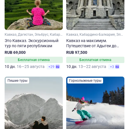
Кавказ, Дагестан, Эльбрус, Кабардино-Балкария, Чечня, Ингушетия, Северная Осетия
Кавказ, Кабардино-Балкария, Эльбрус, Ставропольский край, Архыз, Северная Осетия, Чечня, Дагестан, Кавказские Минеральные Воды
Это Кавказ. Экскурсионный
Кавказ на максимум.
тур по пяти республикам
Путешествие от Адыгеи до
Дагестана
RUB 69,000
RUB 97,500
Бесплатная отмена
Бесплатная отмена
10 дн.
16—25 августа
10 дн.
13—22 августа
+29
+3
Пешие туры
Горнолыжные туры