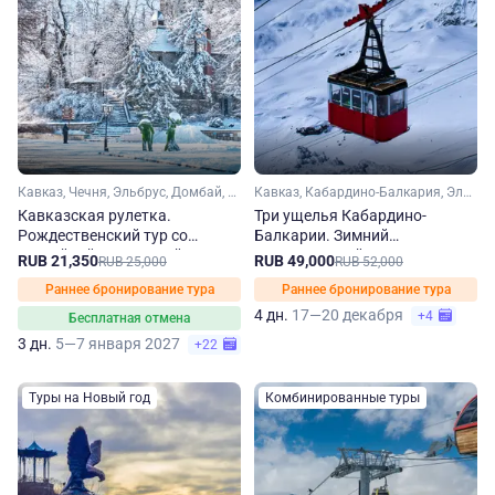
Кавказ, Чечня, Эльбрус, Домбай, Карачаево-Черкесия, Кабардино-Балкария, Ставропольский край, Кавказские Минеральные Воды
Кавказ, Кабардино-Балкария, Эльбрус
Кавказская рулетка.
Три ущелья Кабардино-
Рождественский тур со
Балкарии. Зимний
случайной экскурсией
национальный маршрут
RUB 21,350
RUB 49,000
RUB 25,000
RUB 52,000
Раннее бронирование тура
Раннее бронирование тура
4 дн.
17—20 декабря
+4
Бесплатная отмена
3 дн.
5—7 января 2027
+22
Туры на Новый год
Комбинированные туры