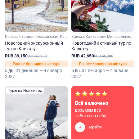
Кавказ, Ставропольский край, Кавказские Минеральные Воды, Эльбрус, Домбай, Кабардино-Балкария, Карачаево-Черкесия
Кавказ, Кавказские Минеральные Воды, Домбай, Ингушетия, Эльбрус, Чечня, Кабардино-Балкария, Ставропольский край
Новогодний экскурсионный
Новогодний активный тур по
тур по Кавказу
Кавказу
RUB 39,150
RUB 42,650
RUB 42,000
RUB 46,000
Раннее бронирование тура
Раннее бронирование тура
5 дн.
31 декабря — 4 января
5 дн.
31 декабря — 4 января
2027
2027
Туры на Новый год
Всё включено
возьмем все
заботы на себя
Перейти