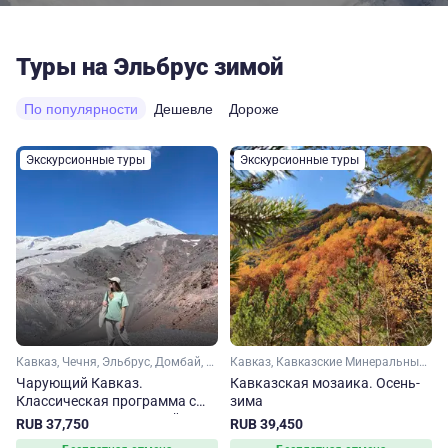
Туры на Эльбрус зимой
По популярности
Дешевле
Дороже
Экскурсионные туры
Экскурсионные туры
Кавказ, Чечня, Эльбрус, Домбай, Карачаево-Черкесия, Кабардино-Балкария, Ставропольский край, Кавказские Минеральные Воды
Кавказ, Кавказские Минеральные Воды, Кабардино-Балкария, Эльбрус, Домбай, Карачаево-Черкесия
Чарующий Кавказ.
Кавказская мозаика. Осень-
Классическая программа с
зима
путешествием в Грозный
RUB 37,750
RUB 39,450