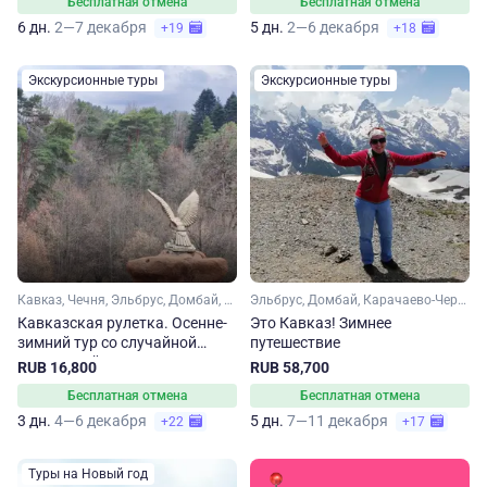
Бесплатная отмена
Бесплатная отмена
6 дн.
2—7 декабря
5 дн.
2—6 декабря
+19
+18
Экскурсионные туры
Экскурсионные туры
Кавказ, Чечня, Эльбрус, Домбай, Карачаево-Черкесия, Кабардино-Балкария, Ставропольский край, Кавказские Минеральные Воды
Эльбрус, Домбай, Карачаево-Черкесия, Кабардино-Балкария, Кавказ, Ставропольский край, Кавказские Минеральные Воды
Кавказская рулетка. Осенне-
Это Кавказ! Зимнее
зимний тур со случайной
путешествие
экскурсией
RUB 16,800
RUB 58,700
Бесплатная отмена
Бесплатная отмена
3 дн.
4—6 декабря
5 дн.
7—11 декабря
+22
+17
Туры на Новый год