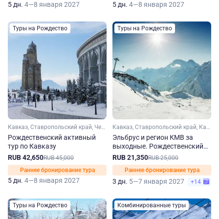
5 дн.
4—8 января 2027
5 дн.
4—8 января 2027
Туры на Рождество
Туры на Рождество
Кавказ, Ставропольский край, Чечня, Домбай, Ингушетия, Кабардино-Балкария, Эльбрус, Карачаево-Черкесия
Кавказ, Ставропольский край, Кавказские Минеральные Воды, Кабардино-Балкария, Эльбрус
Рождественский активный
Эльбрус и регион КМВ за
тур по Кавказу
выходные. Рождественский
тур
RUB 42,650
RUB 21,350
RUB 45,000
RUB 25,000
Раннее бронирование тура
Раннее бронирование тура
5 дн.
4—8 января 2027
3 дн.
5—7 января 2027
+14
Туры на Рождество
Комбинированные туры