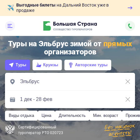
Выгодные билеты
на Дальний Восток уже в
продаже
Туры на Эльбрус зимой от
прямых
организаторов
Туры
Круизы
Авторские туры
Виды отдыха
Цена
Длительность
Мин. возраст
Прожив
Сертифицированный
туроператор РТО 020723