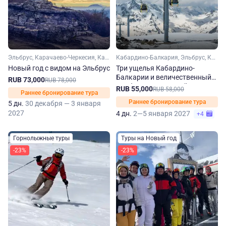
Эльбрус, Карачаево-Черкесия, Кабардино-Балкария, Ставропольский край, Кавказ, Кавказские Минеральные Воды
Кабардино-Балкария, Эльбрус, Кавказ
Новый год с видом на Эльбрус
Три ущелья Кабардино-
Балкарии и величественный
RUB 73,000
RUB 78,000
Эльбрус. Новогодний
RUB 55,000
RUB 58,000
Раннее бронирование тура
национальный маршрут
Раннее бронирование тура
5 дн.
30 декабря — 3 января
2027
4 дн.
2—5 января 2027
+4
Горнолыжные туры
Туры на Новый год
-23%
-23%