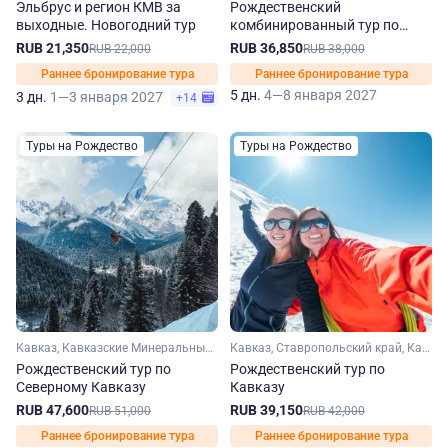
Эльбрус и регион КМВ за
Рождественский
выходные. Новогодний тур
комбинированный тур по
Кавказу
RUB 21,350
RUB 36,850
RUB 22,000
RUB 38,000
Раннее бронирование тура
Раннее бронирование тура
5 дн.
4—8 января 2027
3 дн.
1—3 января 2027
+14
Туры на Рождество
Туры на Рождество
Кавказ, Кавказские Минеральные Воды, Домбай, Чечня, Эльбрус, Карачаево-Черкесия, Кабардино-Балкария, Ставропольский край, Ингушетия
Кавказ, Ставропольский край, Кавказские Минеральные Воды, Домбай, Кабардино-Балкария, Карачаево-Черкесия, Эльбрус
Рождественский тур по
Рождественский тур по
Северному Кавказу
Кавказу
RUB 47,600
RUB 39,150
RUB 51,000
RUB 42,000
Раннее бронирование тура
Раннее бронирование тура