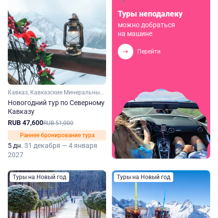
Туры неподалеку
можно добраться
на машине
Перейти
Кавказ, Кавказские Минеральные Воды, Ставропольский край, Домбай, Ингушетия, Кабардино-Балкария, Карачаево-Черкесия, Чечня, Эльбрус
Новогодний тур по Северному
Кавказу
RUB 47,600
RUB 51,000
Раннее бронирование тура
5 дн.
31 декабря — 4 января
2027
Туры на Новый год
Туры на Новый год