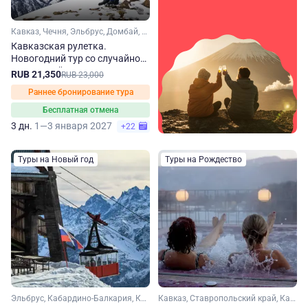
Кавказ, Чечня, Эльбрус, Домбай, Карачаево-Черкесия, Кабардино-Балкария, Ставропольский край, Кавказские Минеральные Воды
Кавказская рулетка.
Новогодний тур со случайной
экскурсией
RUB 21,350
RUB 23,000
Раннее бронирование тура
Бесплатная отмена
3 дн.
1—3 января 2027
+22
Туры на Новый год
Туры на Рождество
Эльбрус, Кабардино-Балкария, Кавказ, Ставропольский край, Кавказские Минеральные Воды
Кавказ, Ставропольский край, Кавказские Минеральные Воды, Домбай, Кабардино-Балкария, Карачаево-Черкесия, Эльбрус