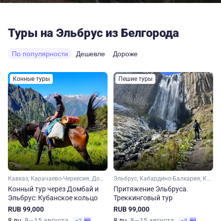
Туры на Эльбрус из Белгорода
По популярности
Дешевле
Дороже
Конные туры
Пешие туры
Кавказ, Карачаево-Черкесия, Домбай, Эльбрус
Эльбрус, Кабардино-Балкария, Кавказ
Конный тур через Домбай и
Притяжение Эльбруса.
Эльбрус: Кубанское кольцо
Треккинговый тур
RUB 99,000
RUB 99,000
8 дн.
8—15 августа
8 дн.
8—15 августа