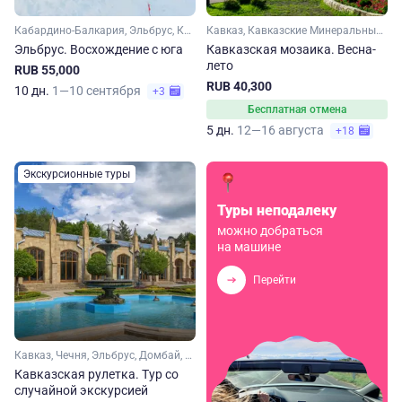
Кабардино-Балкария, Эльбрус, Кавказ
Кавказ, Кавказские Минеральные Воды, Кабардино-Балкария, Эльбрус, Домбай, Карачаево-Черкесия
Эльбрус. Восхождение с юга
Кавказская мозаика. Весна-
лето
RUB 55,000
RUB 40,300
10 дн.
1—10 сентября
+3
Бесплатная отмена
5 дн.
12—16 августа
+18
Экскурсионные туры
Туры неподалеку
можно добраться
на машине
Перейти
Кавказ, Чечня, Эльбрус, Домбай, Карачаево-Черкесия, Кабардино-Балкария, Ставропольский край, Кавказские Минеральные Воды
Кавказская рулетка. Тур со
случайной экскурсией