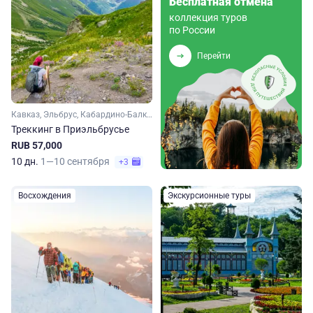
Бесплатная отмена
коллекция туров
по России
Перейти
Кавказ, Эльбрус, Кабардино-Балкария
Треккинг в Приэльбрусье
RUB 57,000
10 дн.
1—10 сентября
+3
Восхождения
Экскурсионные туры