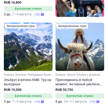
RUB 16,800
Бесплатная отмена
3 дн.
7—9 августа
+22
Экскурсионные туры
Экскурсионные туры
Кавказ, Эльбрус, Кабардино-Балкария, Ставропольский край, Кавказские Минеральные Воды
Кавказ, Чечня, Эльбрус, Домбай, Карачаево-Черкесия, Ингушетия, Кабардино-Балкария, Ставропольский край, Кавказские Минеральные Воды
Эльбрус и регион КМВ. Тур на
Присоединись в любой
выходные
момент. Активный цикличный
тур на Кавказ
RUB 19,300
RUB 50,750
Бесплатная отмена
Бесплатная отмена
3 дн.
7—9 августа
8 дн.
10—17 августа
+14
+12