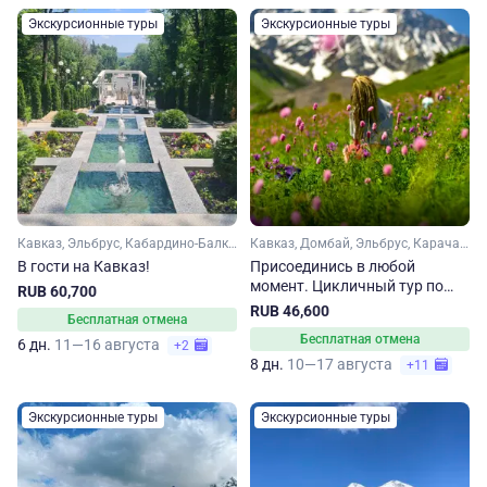
Экскурсионные туры
Экскурсионные туры
Кавказ, Эльбрус, Кабардино-Балкария, Карачаево-Черкесия, Ингушетия, Ставропольский край, Кавказские Минеральные Воды
Кавказ, Домбай, Эльбрус, Карачаево-Черкесия, Кабардино-Балкария, Ставропольский край, Кавказские Минеральные Воды
В гости на Кавказ!
Присоединись в любой
момент. Цикличный тур по
RUB 60,700
Кавказу
RUB 46,600
Бесплатная отмена
Бесплатная отмена
6 дн.
11—16 августа
+2
8 дн.
10—17 августа
+11
Экскурсионные туры
Экскурсионные туры