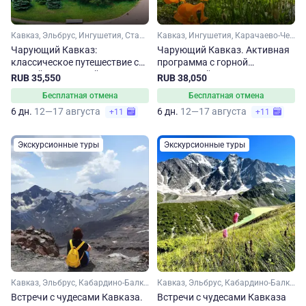
Кавказ, Эльбрус, Ингушетия, Ставропольский край, Кавказские Минеральные Воды
Кавказ, Ингушетия, Карачаево-Черкесия, Эльбрус, Ставропольский край, Домбай, Кавказские Минеральные Воды
Чарующий Кавказ:
Чарующий Кавказ. Активная
классическое путешествие с
программа с горной
Горной Ингушетией
Ингушетией
RUB 35,550
RUB 38,050
Бесплатная отмена
Бесплатная отмена
6 дн.
12—17 августа
6 дн.
12—17 августа
+11
+11
Экскурсионные туры
Экскурсионные туры
Кавказ, Эльбрус, Кабардино-Балкария, Ингушетия, Чечня, Ставропольский край, Кавказские Минеральные Воды
Кавказ, Эльбрус, Кабардино-Балкария, Домбай, Карачаево-Черкесия, Северная Осетия, Ингушетия, Чечня, Ставропольский край, Кавказские Минеральные Воды
Встречи с чудесами Кавказа.
Встречи с чудесами Кавказа