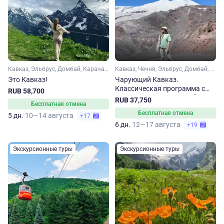
Кавказ, Эльбрус, Домбай, Карачаево-Черкесия, Кабардино-Балкария, Ставропольский край, Кавказские Минеральные Воды
Кавказ, Чечня, Эльбрус, Домбай, Карачаево-Черкесия, Кабардино-Балкария, Ставропольский край, Кавказские Минеральные Воды
Это Кавказ!
Чарующий Кавказ.
Классическая программа с
RUB 58,700
путешествием в Грозный
RUB 37,750
Бесплатная отмена
Бесплатная отмена
5 дн.
10—14 августа
+17
6 дн.
12—17 августа
+19
Экскурсионные туры
Экскурсионные туры