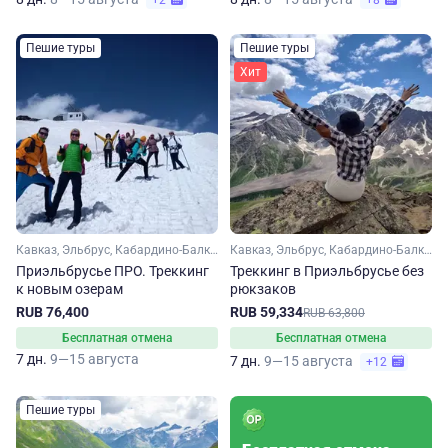
+2
+8
Пешие туры
Пешие туры
Хит
Кавказ, Эльбрус, Кабардино-Балкария
Кавказ, Эльбрус, Кабардино-Балкария
Приэльбрусье ПРО. Треккинг
Треккинг в Приэльбрусье без
к новым озерам
рюкзаков
RUB 76,400
RUB 59,334
RUB 63,800
Бесплатная отмена
Бесплатная отмена
7 дн.
9—15 августа
7 дн.
9—15 августа
+12
Пешие туры