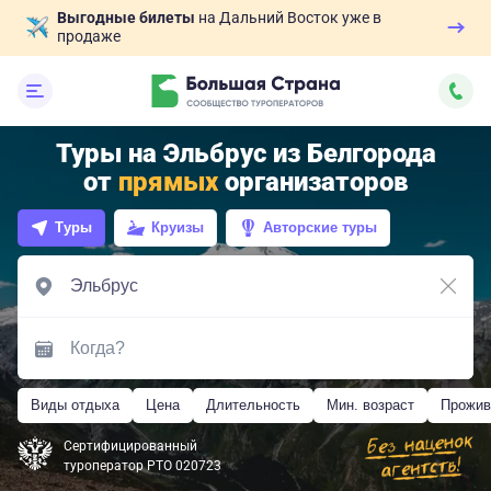
Выгодные билеты
на Дальний Восток уже в
продаже
Туры на Эльбрус из Белгорода
от
прямых
организаторов
Туры
Круизы
Авторские туры
Виды отдыха
Цена
Длительность
Мин. возраст
Прожив
Сертифицированный
туроператор РТО 020723