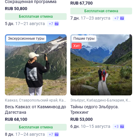
Сокращенная программа
RUB 67,700
RUB 50,800
Бесплатная отмена
Бесплатная отмена
7 дн.
17—23 августа
+7
5 дн.
17—21 августа
+7
Экскурсионные туры
Пешие туры
Хит
Кавказ, Ставропольский край, Кавказские Минеральные Воды, Дагестан, Чечня, Эльбрус, Кабардино-Балкария, Домбай, Карачаево-Черкесия
Эльбрус, Кабардино-Балкария, Кавказ
Весь Кавказ: от Кавминвод до
Тайны седого Эльбруса.
Дагестана
Треккинг
RUB 68,100
RUB 53,000
6 дн.
10—15 августа
+3
Бесплатная отмена
8 дн.
17—24 августа
+7