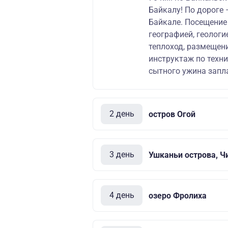
Байкалу! По дороге 
Байкале. Посещение
географией, геологи
теплоход, размещен
инструктаж по техни
сытного ужина запл
2 день
остров Огой
3 день
Ушканьи острова, Ч
4 день
озеро Фролиха