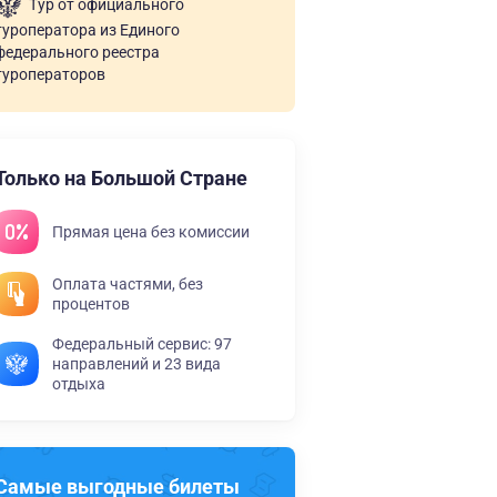
Тур от официального
туроператора из Единого
федерального реестра
туроператоров
Только на Большой Стране
Прямая цена без комиссии
Оплата частями, без
процентов
Федеральный сервис: 97
направлений и 23 вида
отдыха
Самые выгодные билеты