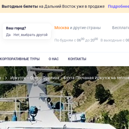
Выгодные билеты
на Дальний Восток уже в продаже
Подробне
Москва
и другие страны
Бесплат
Ваш город?
Да
Нет, выбрать другой
00
00
По будням с
06
до
20
В выходные с
0
КОРПОРАТИВНЫЕ ТУРЫ
О НАС
КОНТАКТЫ
ы
Иркутск – Озеро Фролиха – Бухта Песчаная Иркутск на тепло