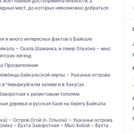
в, все главные достопримечательности, а
едных мест, до которых невозможно добраться
я и много интересных фактов о Байкале
йкала – Скала Шаманка, и север Ольхона – мыс
ятских легенд
па Просветеления
лежбища байкальской нерпы – Ушканьи острова
х в Чивыркуйском заливе и в Хакусах
 Заворотная к реликтовым тополям
ные деревья и русская баня на берегу Байкала
ка) – Остров Огой (о. Ольхон) – Ушканьи острова
олиха – Бухта Заворотная – Мыс Хобой – Бухта