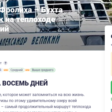
 Фролиха – Бухта
к на теплоходе
кий
рт
й
Средний
Выше среднего
А ВОСЕМЬ ДНЕЙ
, которое может запомниться на всю жизнь.
изы по этому удивительному озеру всей
й – самый продолжительный маршрут теплохода