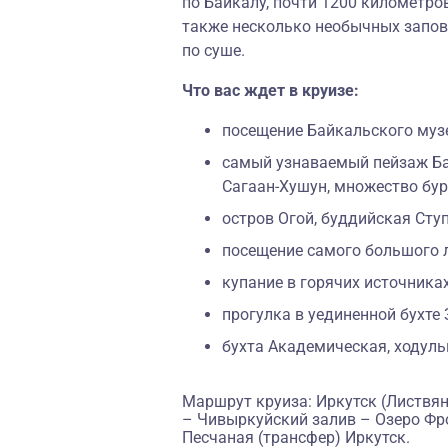
по Байкалу, почти 1200 километро
также несколько необычных запов
по суше.
Что вас ждет в круизе:
посещение Байкальского музе
самый узнаваемый пейзаж Ба
Сагаан-Хушун, множество бур
остров Огой, буддийская Сту
посещение самого большого 
купание в горячих источника
прогулка в уединенной бухте
бухта Академическая, ходуль
Маршрут круиза: Иркутск (Листвян
– Чивыркуйский залив – Озеро Фр
Песчаная (трансфер) Иркутск.