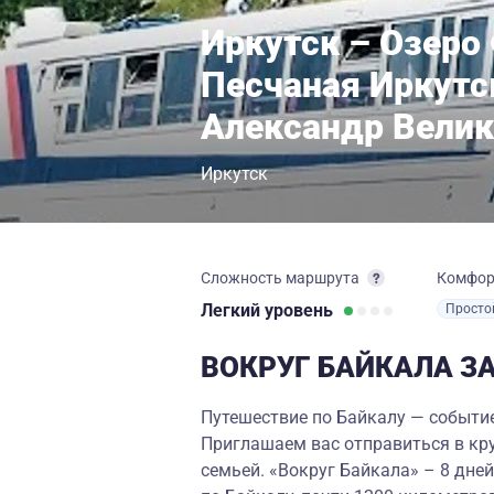
Иркутск – Озеро
Песчаная Иркутс
Александр Вели
Иркутск
Сложность маршрута
Комфо
Легкий
уровень
Просто
ВОКРУГ БАЙКАЛА З
Путешествие по Байкалу — событие
Приглашаем вас отправиться в кру
семьей.
«Вокруг Байкала» – 8 дне