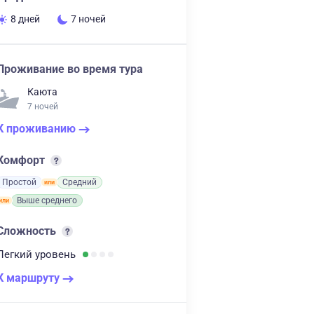
8 дней
7 ночей
Проживание во время тура
Каюта
7 ночей
К проживанию
Комфорт
Простой
Средний
Выше среднего
Сложность
Легкий
уровень
К маршруту