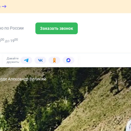
е
но по России
Заказать звонок
00
00
8
до
19
Давайте
дружить:
ходе Александр Великий