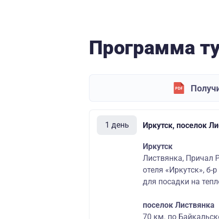
Программа т
Получи
1 день
Иркутск, поселок Л
Иркутск
Листвянка, Причал Р
отеля «Иркутск», б-р
для посадки на тепл
поселок Листвянка
70 км. по Байкальс