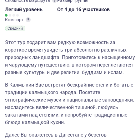
Сложность маршрута
Размер группы
Легкий
уровень
От 4
до 16 участников
Комфорт
Средний
Этот тур подарит вам редкую возможность за
короткое время увидеть три абсолютно различных
природных ландшафта. Приготовьтесь к насыщенному
и чарующему путешествию, в котором переплетаются
разные культуры и две религии: буддизм и ислам.
В Калмыкии Вас встретят бескрайние степи и богатые
традиции калмыцкого народа. Посетите
этнографические музеи и национальные заповедники,
насладитесь величественной тишиной, любуясь
закатами над степями, и попробуйте традиционные
блюда калмыцкой кухни.
Далее Вы окажетесь в Дагестане у берегов