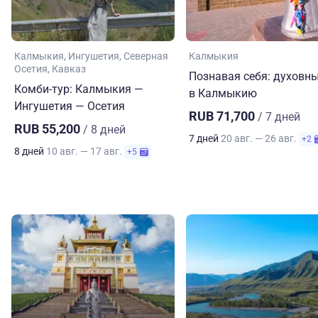
Калмыкия
Ингушетия
Северная
Калмыкия
Осетия
Кавказ
Познавая себя: духовны
Комби-тур: Калмыкия —
в Калмыкию
Ингушетия — Осетия
RUB 71,700
/ 7 дней
RUB 55,200
/ 8 дней
7 дней
20 авг. — 26 авг.
+2
8 дней
10 авг. — 17 авг.
+5