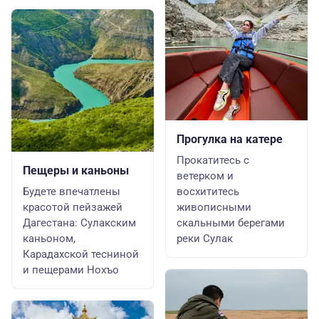
Прогулка на катере
Прокатитесь с
Пещеры и каньоны
ветерком и
Будете впечатлены
восхититесь
красотой пейзажей
живописными
Дагестана: Сулакским
скальными берегами
каньоном,
реки Сулак
Карадахской тесниной
и пещерами Нохъо