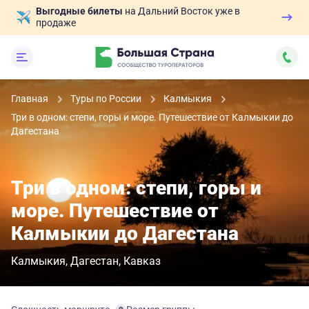
Выгодные билеты
на Дальний Восток уже в
продаже
Главная
Туры по России
Калмыкия
Три в одном: степи, горы и море. Путешествие от Калмыкии до
Дагестана
Три в одном: степи, горы и
море. Путешествие от
Калмыкии до Дагестана
Калмыкия
Дагестан
Кавказ