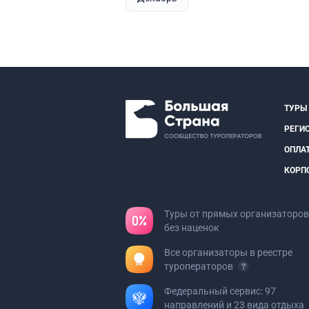
ТУРЫ
РЕГИ
ОПЛА
КОРП
Туры от прямых организаторов
без наценок
Все организаторы в реестре
туроператоров
Федеральный сервис: 97
направлений и 23 вида отдыха