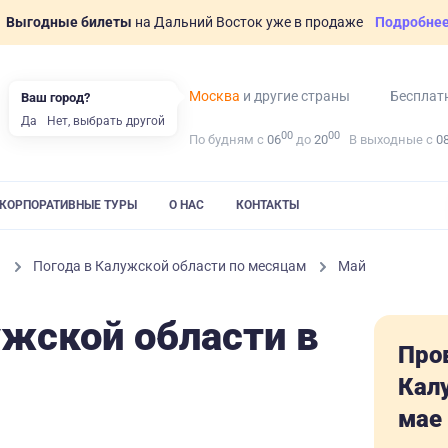
Выгодные билеты
на Дальний Восток уже в продаже
Подробне
Москва
и другие страны
Бесплат
Ваш город?
Да
Нет, выбрать другой
00
00
По будням с
06
до
20
В выходные с
0
КОРПОРАТИВНЫЕ ТУРЫ
О НАС
КОНТАКТЫ
ь
Погода в Калужской области по месяцам
Май
ужской области в
Про
Кал
мае