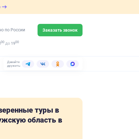
е
но по России
Заказать звонок
00
00
8
до
19
Давайте
дружить:
веренные туры в
ужскую область в