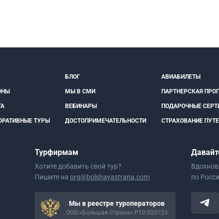
БЛОГ
АВИАБИЛЕТЫ
ОНЫ
МЫ В СМИ
ПАРТНЕРСКАЯ ПРО
ТА
ВЕБИНАРЫ
ПОДАРОЧНЫЕ СЕРТ
ОРАТИВНЫЕ ТУРЫ
ДОСТОПРИМЕЧАТЕЛЬНОСТИ
СТРАХОВАНИЕ ПУТ
Турфирмам
Давайт
Хотите добавить свой тур?
Вдохнов
Пишите на
org@bolshayastrana.com
по Росс
Мы в реестре туроператоров
ООО «Большая Страна» РТО 020723