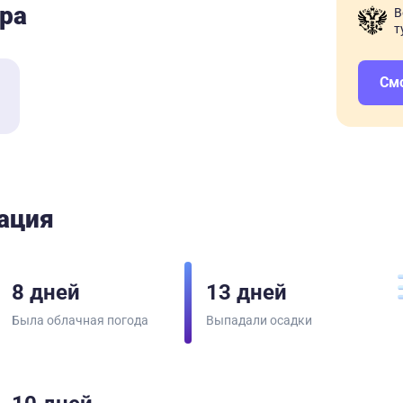
ра
В
т
См
ация
8 дней
13 дней
Была облачная погода
Выпадали осадки