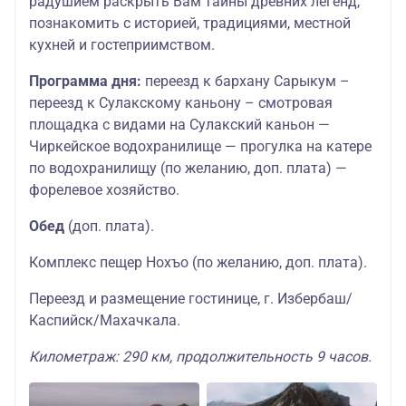
радушием раскрыть Вам тайны древних легенд,
познакомить с историей, традициями, местной
кухней и гостеприимством.
Программа дня:
переезд к бархану Сарыкум –
переезд к Сулакскому каньону – смотровая
площадка с видами на Сулакский каньон —
Чиркейское водохранилище — прогулка на катере
по водохранилищу (по желанию, доп. плата) —
форелевое хозяйство.
Обед
(доп. плата).
Комплекс пещер Нохъо (по желанию, доп. плата).
Переезд и размещение гостинице, г. Избербаш/
Каспийск/Махачкала.
Километраж: 290 км, продолжительность 9 часов.