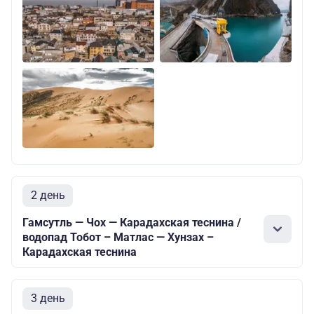
2 день
Гамсутль — Чох — Карадахская теснина /
водопад Тобот – Матлас — Хунзах –
Карадахская теснина
3 день