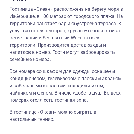
03.01,
Махачкала
04.01,
— Беркат 3*
Гостиница «Океан» расположена на берегу моря в
25.01,
—
159935
162545
108
Избербаше, в 100 метрах от городского пляжа. На
08.02,
Владикавказ
22.02,
территории работает бар и обустроена терраса. К
4*—
01.03,
Туркомплекс
услугам гостей ресторан, круглосуточная стойка
08.03,
регистрации и бесплатный Wi-Fi на всей
15.03,
AZIMUT 4*,
22.03,
территории. Производится доставка еды и
Каспийск —
29.03.2026
напитков в номер. Гости могут забронировать
Беркат 3* –
Владикавказ
167765
167765
118
семейные номера.
4*(комфорт)
–
Все номера со шкафом для одежды оснащены
Туркомплекс
кондиционером, телевизором с плоским экраном
и кабельными каналами, холодильником,
чайником и феном. В числе удобств душ. Во всех
номерах отеля есть гостиная зона.
В гостинице «Океан» можно сыграть в
настольный теннис.