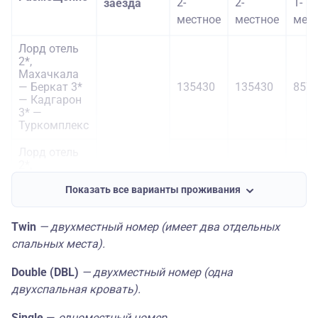
2-
2-
1-
заезда
местное
местное
мес
Лорд отель
2*,
Махачкала
— Беркат 3*
135430
135430
857
— Кадгарон
3* —
Туркомплекс
Лорд отель
2*,
Махачкала
— Беркат 3*
Показать все варианты проживания
139490
139490
859
— Планета
14.12,
Люкс 3* —
26.12.2025,
Twin
— двухместный номер (имеет два отдельных
Туркомплекс
02.01,
03.01,
спальных места).
Океан 3*,
04.01,
Избербаш —
25.01,
Double (DBL)
— двухместный номер (одна
Беркат 3* —
08.02,
138475
138475
880
двухспальная кровать).
Кадгарон 3*
22.02,
—
01.03,
Single
—
одноместный номер.