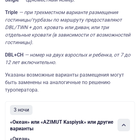
Туркомплекс
08.03,
15.03,
22.03,
Triple
— при трехместном варианте размещения
Океан 3*,
29.03.2026
Избербаш —
гостиницы/турбазы по маршруту предоставляют
Беркат 3* —
142535
142535
883
DBL/TWN + доп. кровать или диван, или три
Планета
отдельные кровати (в зависимости от возможностей
Люкс 3* —
Туркомплекс
гостиницы).
Океан 3*,
DBL+СH
— номер на двух взрослых и ребенка, от 7 до
Избербаш —
12 лет включительно.
Беркат 3* —
Владикавказ
152975
152975
107
Указаны возможные варианты размещения могут
4* (комфорт)
-
быть заменены на аналогичные по решению
Туркомплекс
туроператора.
МОНТО 4*,
Махачкала
— Беркат 3*
3 ночи
149495
152105
900
— Планета
Люкс 3* —
«Океан» или «AZIMUT Kaspiysk» или другие
26.12.
Туркомплекс
варианты
29.12.2025,
02.01,
МОНТО 4*,
«Океан»