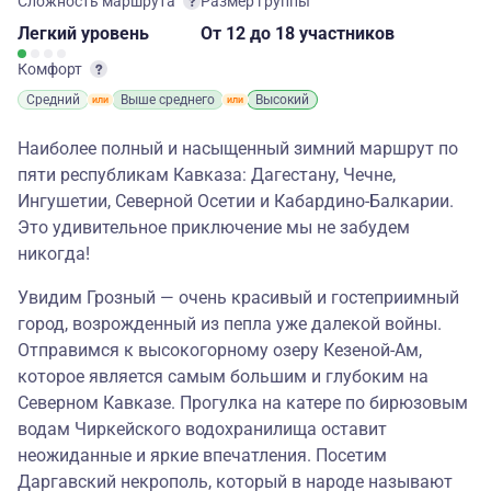
Сложность маршрута
Размер группы
Легкий
уровень
От 12
до 18 участников
Комфорт
Средний
Выше среднего
Высокий
Наиболее полный и насыщенный зимний маршрут по
пяти республикам Кавказа: Дагестану, Чечне,
Ингушетии, Северной Осетии и Кабардино-Балкарии.
Это удивительное приключение мы не забудем
никогда!
Увидим Грозный — очень красивый и гостеприимный
город, возрожденный из пепла уже далекой войны.
Отправимся к высокогорному озеру Кезеной-Ам,
которое является самым большим и глубоким на
Северном Кавказе. Прогулка на катере по бирюзовым
водам Чиркейского водохранилища оставит
неожиданные и яркие впечатления. Посетим
Даргавский некрополь, который в народе называют