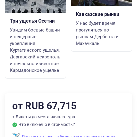
Кавказские рынки
Три ущелья Осетии
У нас будет время
Увидим боевые башни
прогуляться по
и пещерные
рынкам Дербента и
укрепления
Махачкалы
Куртатинского ущелья,
Даргавский некрополь
и печально известное
Кармадонское ущелье
от RUB 67,715
+ Билеты до места начала тура
Что включено в стоимость?
Рассчитать цену с билетами из вашего города