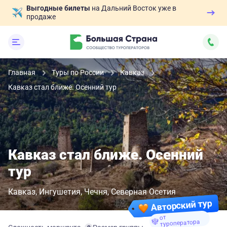
Выгодные билеты
на Дальний Восток уже в
продаже
Главная
Туры по России
Кавказ
Кавказ стал ближе. Осенний тур
Кавказ стал ближе. Осенний
тур
Кавказ
Ингушетия
Чечня
Северная Осетия
Авторский тур
от
туроператора