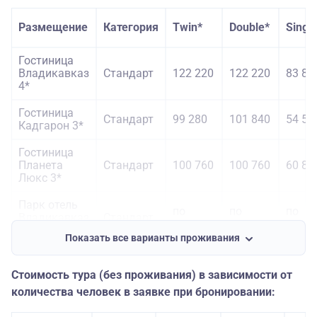
Размещение
Категория
Twin*
Double*
Singl*
Гостиница
Владикавказ
Стандарт
122 220
122 220
83 80
4*
Гостиница
Стандарт
99 280
101 840
54 52
Кадгарон 3*
Гостиница
Планета
Стандарт
100 760
100 760
60 88
Люкс 3*
Парк отель
по
по
по
Владикавказ
Стандарт
запросу
запросу
запро
5*
Показать все варианты проживания
Гостиница
Стандарт
91 960
91 960
52 58
Камелия 3*
Стоимость тура (без проживания) в зависимости от
количества человек в заявке при бронировании: