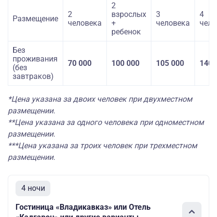
2
2
взрослых
3
4
Размещение
человека
+
человека
чело
ребенок
Без
проживания
70 000
100 000
105 000
140 
(без
завтраков)
*Цена указана за двоих человек при двухместном
размещении.
**Цена указана за одного человека при одноместном
размещении.
***Цена указана за троих человек при трехместном
размещении.
4 ночи
Гостиница «Владикавказ» или Отель