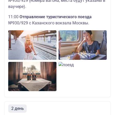
№930/929 (номера вагона, места будут указаны в
ваучере).
11:00
Отправление туристического поезда
№930/929 с Казанского вокзала Москвы.
2 день