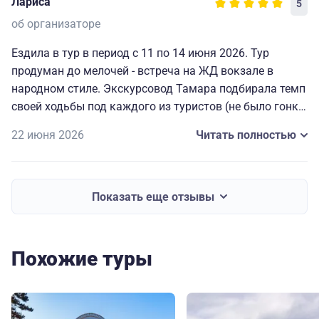
Лариса
5
об организаторе
Ездила в тур в период с 11 по 14 июня 2026. Тур
продуман до мелочей - встреча на ЖД вокзале в
народном стиле. Экскурсовод Тамара подбирала темп
своей ходьбы под каждого из туристов (не было гонки
за гидом), рассказывала интересно, ненавязчиво.
22 июня 2026
Читать полностью
Гостиница шикарная, завтраки и обеды тоже. Мне
лично очень нравятся экскурсии тематические, в
которых можно прикоснуться к местному колориту.
Поэтому, все мне и моей дочери зашло на 5 баллов!!
Показать еще отзывы
Мы остались довольны и советуем любителям
необычных экскурсий обязательно отправиться в этот
тур!!! Р.С. мы приобрели себе настойки, которые
Похожие туры
давали на дегустации во время обеда )) Спасибо
организаторам за экскурсию))