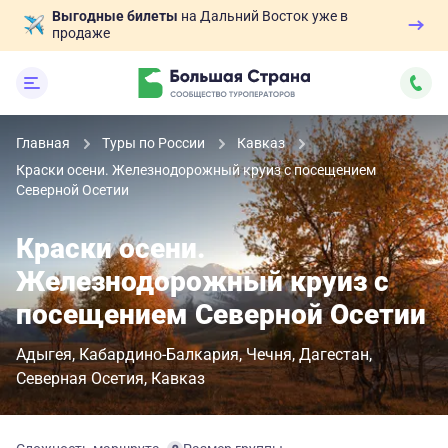
Выгодные билеты
на Дальний Восток уже в
продаже
Главная
Туры по России
Кавказ
Краски осени. Железнодорожный круиз с посещением
Северной Осетии
Краски осени.
Железнодорожный круиз с
посещением Северной Осетии
Адыгея
Кабардино-Балкария
Чечня
Дагестан
Северная Осетия
Кавказ