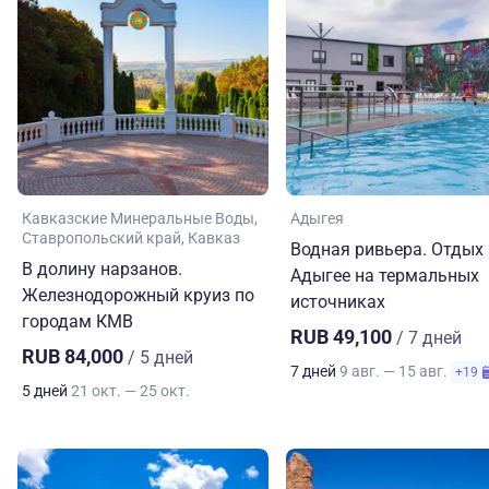
Кавказские Минеральные Воды
Адыгея
Ставропольский край
Кавказ
Водная ривьера. Отдых 
В долину нарзанов.
Адыгее на термальных
Железнодорожный круиз по
источниках
городам КМВ
RUB 49,100
/ 7 дней
RUB 84,000
/ 5 дней
7 дней
9 авг. — 15 авг.
+19
5 дней
21 окт. — 25 окт.