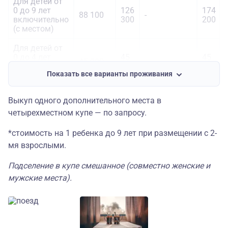
Для детей от
0 до 9 лет
126
174
88 100
-
включительно
300
200
(с местом)
Для детей от
0 до 4 лет
45
45
45 000
-
включительно
000
000*
Показать все варианты проживания
(без места)
Выкуп одного дополнительного места в
четырехместном купе — по запросу.
*стоимость на 1 ребенка до 9 лет при размещении с 2-
мя взрослыми.
Подселение в купе смешанное (совместно женские и
мужские места).