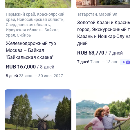
Пермский край
Красноярский
Татарстан
Марий Эл
край
Новосибирская область
Золотой Казан и Красн
Свердловская область
город. Экскурсионный т
Иркутская область
Байкал
Урал
Сибирь
Казань и Йошкар-Олу на
Железнодорожный тур
дней
Москва – Байкал
RUB 53,770
/ 7 дней
"Байкальская сказка"
7 дней
7 авг. — 13 авг.
+6
RUB 167,000
/ 8 дней
8 дней
23 июл. — 30 июл. 2027