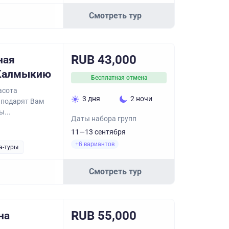
Смотреть тур
RUB 43,000
ная
 Калмыкию
Бесплатная отмена
асота
3 дня
2 ночи
 подарят Вам
...
Даты набора групп
11—13 сентября
+6 вариантов
а-туры
Смотреть тур
RUB 55,000
на