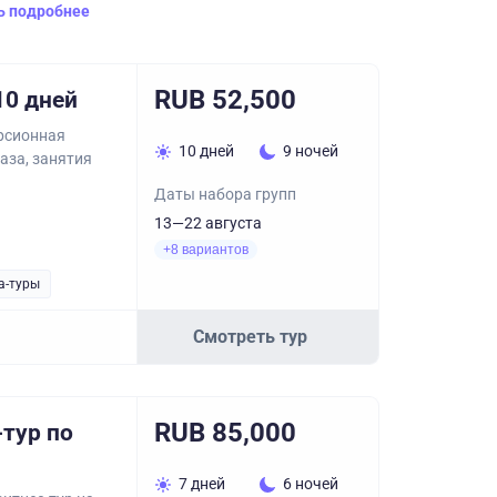
ь подробнее
RUB 52,500
10 дней
урсионная
10 дней
9 ночей
аза, занятия
Даты набора групп
13—22 августа
+8 вариантов
а-туры
Смотреть тур
RUB 85,000
тур по
7 дней
6 ночей