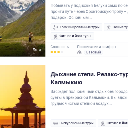
Побывать у подножья Белухи само по се
пройти путь через Ороктойскую тропу –
подарок. Основным...
Комбинированные туры
Пешие т
Фитнес и йога-туры
Сложность
Проживание и комфорт
Лето
Базовый
Дыхание степи. Релакс-тур
Калмыкию
Вас ждет полноценный отдых без городс
суеты в прекрасной Калмыкии. Вы вдохн
грудью чистый степной воздух...
Экскурсионные туры
Фитнес и йог