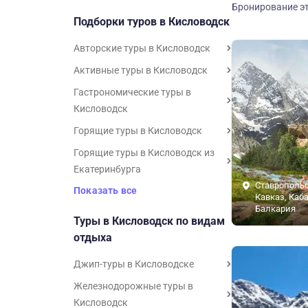
Бронирование эт
Подборки туров в Кисловодск
Авторские туры в Кисловодск
Активные туры в Кисловодск
Гастрономические туры в
Кисловодск
Горящие туры в Кисловодск
Горящие туры в Кисловодск из
Екатеринбурга
Ставропольс
Показать все
Кавказ, Каб
Балкария
Туры в Кисловодск по видам
отдыха
Джип-туры в Кисловодске
Железнодорожные туры в
Кисловодск