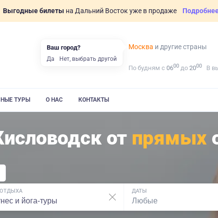
Выгодные билеты
на Дальний Восток уже в продаже
Подробне
Москва
и другие страны
Ваш город?
Да
Нет, выбрать другой
00
00
По будням с
06
до
20
В в
ВНЫЕ ТУРЫ
О НАС
КОНТАКТЫ
Кисловодск от
прямых
о
 ОТДЫХА
ДАТЫ