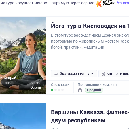
их туров осуществляется напрямую через сервис
Узнат
Йога-тур в Кисловодск на 
В этом туре вас ждет насыщенная экск
программа по живописным местам Кавк
йогой, практики, медитации...
Экскурсионные туры
Фитнес и йог
кий край,
ардино-
Лето,
Сложность
Проживание и комфорт
Осень
Средний
Вершины Кавказа. Фитнес-
двум республикам