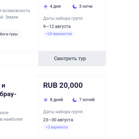
4 дня
3 ночи
ая возможность
й. Земли
Даты набора групп
9—12 августа
+18 вариантов
 йога-туры
Смотреть тур
RUB 20,000
 и
Абрау-
8 дней
7 ночей
Даты набора групп
вное
 в наиболее
23—30 августа
+3 варианта