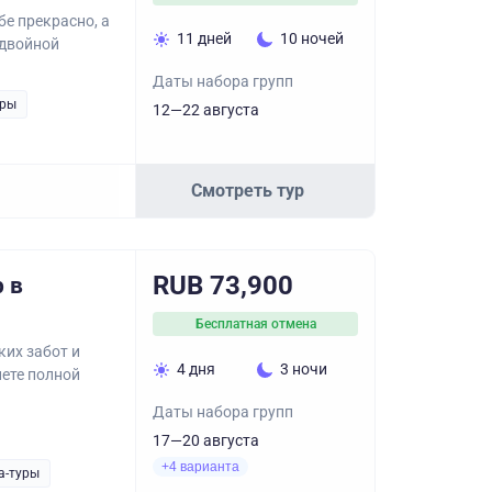
бе прекрасно, а
11 дней
10 ночей
 двойной
Даты набора групп
уры
12—22 августа
Смотреть тур
RUB 73,900
 в
Бесплатная отмена
ких забот и
4 дня
3 ночи
ете полной
Даты набора групп
17—20 августа
+4 варианта
а-туры