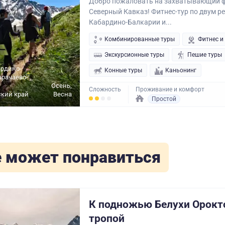
Добро пожаловать на захватывающий ф
Северный Кавказ! Фитнес-тур по двум р
Кабардино-Балкарии и...
Комбинированные туры
Фитнес и
Экскурсионные туры
Пешие туры
ардино-
Конные туры
Каньонинг
арачаево-
Осень,
Сложность
Проживание и комфорт
ский край
Весна
Простой
 может понравиться
К подножью Белухи Орокто
тропой