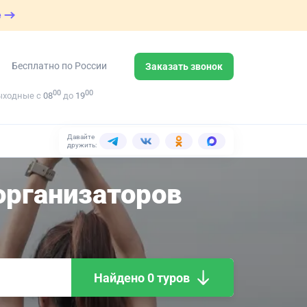
е
Бесплатно по России
Заказать звонок
00
00
ыходные с
08
до
19
Давайте
дружить:
рганизаторов
Найдено 0 туров