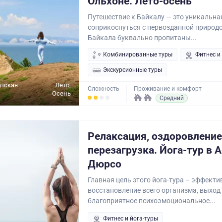
Ольхоне. Лето-осень
Путешествие к Байкалу — это уникальн
соприкоснуться с первозданной природо
Байкала буквально пропитаны...
Комбинированные туры
Фитнес и
Экскурсионные туры
утская
Лето,
Сложность
Проживание и комфорт
Осень
Средний
Релаксация, оздоровление
перезагрузка. Йога-тур в 
Дюрсо
Главная цель этого йога-тура – эффекти
восстановление всего организма, выход
благоприятное психоэмоциональное...
Фитнес и йога-туры