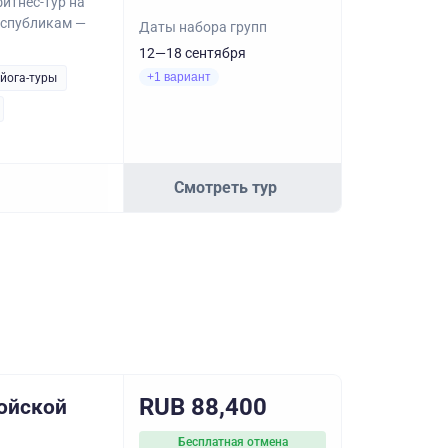
итнес-тур на
еспубликам —
Даты набора групп
12—18 сентября
+1 вариант
 йога-туры
Смотреть тур
RUB 88,400
йской
Бесплатная отмена