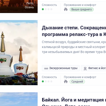
Лето,
Сложность
Проживание и комфорт
Осень
Выше среднего
Дыхание степи. Сокращен
программа релакс-тура в
Степной воздух, буддийские святыни, кр
калмыцкой природы и местный колорит
три незыбываемых дня! Во время тура Вы
Экскурсионные туры
Фитнес и йог
Осень,
Сложность
Проживание и комфорт
Зима
Средний
Байкал. Йога и медитация 