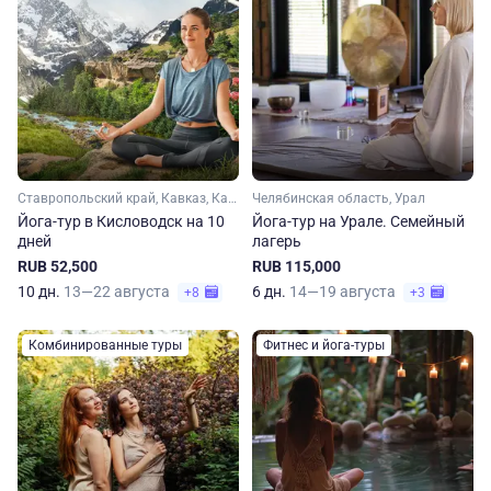
Ставропольский край, Кавказ, Кабардино-Балкария
Челябинская область, Урал
Йога-тур в Кисловодск на 10
Йога-тур на Урале. Семейный
дней
лагерь
RUB 52,500
RUB 115,000
10 дн.
13—22 августа
6 дн.
14—19 августа
+8
+3
Комбинированные туры
Фитнес и йога-туры