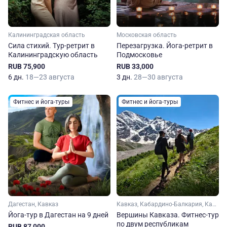
Калининградская область
Московская область
Сила стихий. Тур-ретрит в
Перезагрузка. Йога-ретрит в
Калининградскую область
Подмосковье
RUB 75,900
RUB 33,000
6 дн.
18—23 августа
3 дн.
28—30 августа
Фитнес и йога-туры
Фитнес и йога-туры
Дагестан, Кавказ
Кавказ, Кабардино-Балкария, Карачаево-Черкесия, Ставропольский край
Йога-тур в Дагестан на 9 дней
Вершины Кавказа. Фитнес-тур
по двум республикам
RUB 87,000