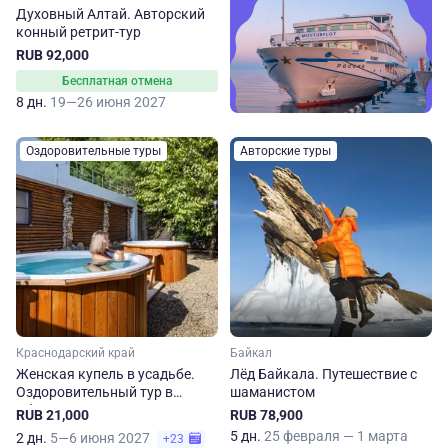
Духовный Алтай. Авторский
конный ретрит-тур
RUB 92,000
Бесплатная отмена
8 дн.
19—26 июня 2027
Оздоровительные туры
Авторские туры
Краснодарский край
Байкал
Женская купель в усадьбе.
Лёд Байкала. Путешествие с
Оздоровительный тур в
шаманистом
Абрау-Дюрсо
RUB 21,000
RUB 78,900
5 дн.
25 февраля — 1 марта
2 дн.
5—6 июня 2027
+23