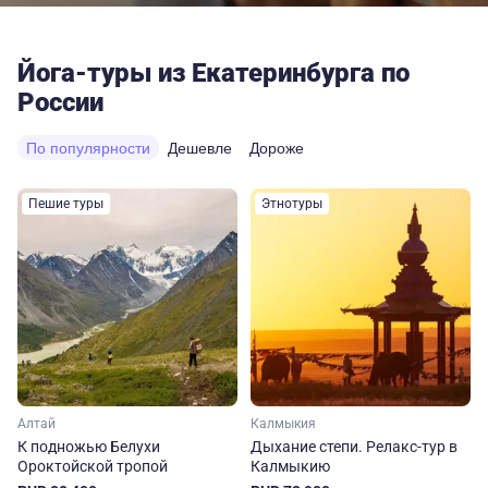
Йога-туры из Екатеринбурга по
России
По популярности
Дешевле
Дороже
Пешие туры
Этнотуры
Алтай
Калмыкия
К подножью Белухи
Дыхание степи. Релакс-тур в
Ороктойской тропой
Калмыкию