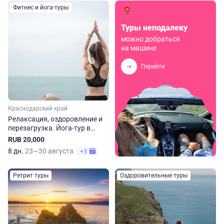
Фитнес и йога-туры
Туры неподалеку
можно добраться
на машине
Перейти
Краснодарский край
Релаксация, оздоровление и
перезагрузка. Йога-тур в
Абрау-Дюрсо
RUB 20,000
8 дн.
23—30 августа
+3
Ретрит туры
Оздоровительные туры