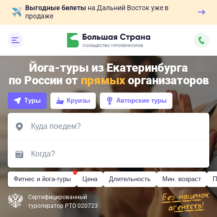
Выгодные билеты
на Дальний Восток уже в
продаже
Йога-туры из Екатеринбурга
по России от
прямых
организаторов
Туры
Круизы
Авторские туры
Фитнес и йога-туры
Цена
Длительность
Мин. возраст
П
Сертифицированный
туроператор РТО 020723