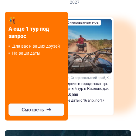
2027
Комбинированные туры
А еще 1 тур под
запрос
Для вас и ваших друзей
На ваши даты
Кавказ, Ставропольский край, Кавказские Минеральные Воды
Выходные в городе солнца.
Активный тур в Кисловодск
RUB 45,000
Любые даты с 16 апр. по 17
сент.
Смотреть