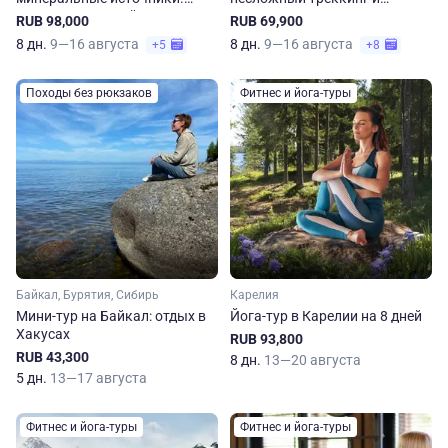
Оздоровительный тур в горах
перезагрузка на Кавказе
RUB 98,000
RUB 69,900
Восточного Саяна
8 дн.
9—16 августа
8 дн.
9—16 августа
+5
+8
Походы без рюкзаков
Фитнес и йога-туры
Байкал, Бурятия, Сибирь
Карелия
Мини-тур на Байкал: отдых в
Йога-тур в Карелии на 8 дней
Хакусах
RUB 93,800
RUB 43,300
8 дн.
13—20 августа
5 дн.
13—17 августа
Фитнес и йога-туры
Фитнес и йога-туры