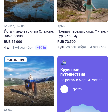
Байкал, Сибирь
Крым
Йога и медитация на Ольхоне.
Полная перезагрузка. Фитнес-
Зима-весна
тур в Крыму
RUB 55,000
RUB 73,500
7 дн.
28 сентября — 4 октября
4 дн.
1—4 октября
+80
Конные туры
Круизные
путешествия
по рекам и морям России
Перейти
Алтай