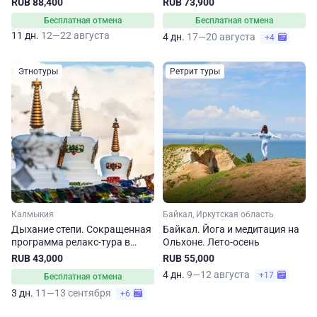
RUB 88,400
RUB 73,900
Бесплатная отмена
Бесплатная отмена
11 дн.
12—22 августа
4 дн.
17—20 августа
+4
Этнотуры
Ретрит туры
Калмыкия
Байкал, Иркутская область
Дыхание степи. Сокращенная
Байкал. Йога и медитация на
программа релакс-тура в
Ольхоне. Лето-осень
Калмыкию
RUB 43,000
RUB 55,000
4 дн.
9—12 августа
+17
Бесплатная отмена
3 дн.
11—13 сентября
+6