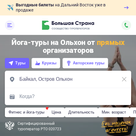
Выгодные билеты
на Дальний Восток уже в
продаже
Йога-туры на Ольхон от
прямых
организаторов
Туры
Круизы
Авторские туры
Фитнес и йога-туры
Цена
Длительность
Мин. возраст
П
Сертифицированный
туроператор РТО 020723