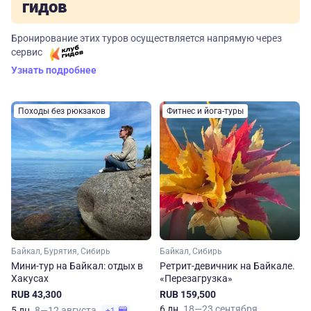
гидов
Бронирование этих туров осуществляется напрямую через
сервис
Узнать подробнее
Походы без рюкзаков
Фитнес и йога-туры
Байкал, Бурятия, Сибирь
Байкал, Сибирь
Мини-тур на Байкал: отдых в
Ретрит-девичник на Байкале.
Хакусах
«Перезагрузка»
RUB 43,300
RUB 159,500
6 дн.
18—23 сентября
5 дн.
8—12 августа