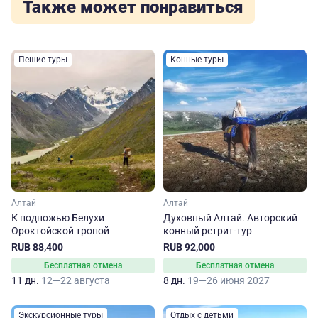
Также может понравиться
Пешие туры
Конные туры
Алтай
Алтай
К подножью Белухи
Духовный Алтай. Авторский
Ороктойской тропой
конный ретрит-тур
RUB 88,400
RUB 92,000
Бесплатная отмена
Бесплатная отмена
11 дн.
12—22 августа
8 дн.
19—26 июня 2027
Экскурсионные туры
Отдых с детьми