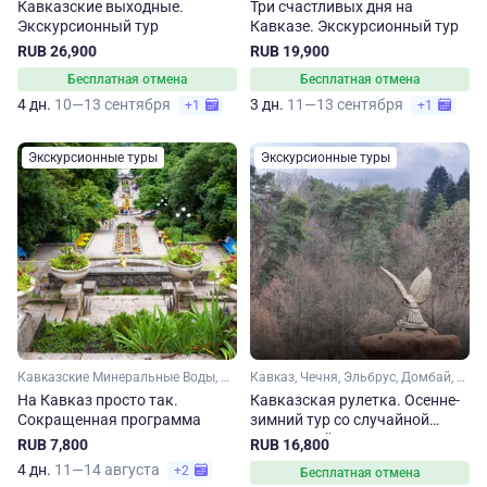
Кавказские выходные.
Три счастливых дня на
Экскурсионный тур
Кавказе. Экскурсионный тур
RUB 26,900
RUB 19,900
Бесплатная отмена
Бесплатная отмена
4 дн.
10—13 сентября
3 дн.
11—13 сентября
+1
+1
Экскурсионные туры
Экскурсионные туры
Кавказские Минеральные Воды, Ставропольский край, Кавказ
Кавказ, Чечня, Эльбрус, Домбай, Карачаево-Черкесия, Кабардино-Балкария, Ставропольский край, Кавказские Минеральные Воды
На Кавказ просто так.
Кавказская рулетка. Осенне-
Сокращенная программа
зимний тур со случайной
экскурсией
RUB 7,800
RUB 16,800
4 дн.
11—14 августа
+2
Бесплатная отмена