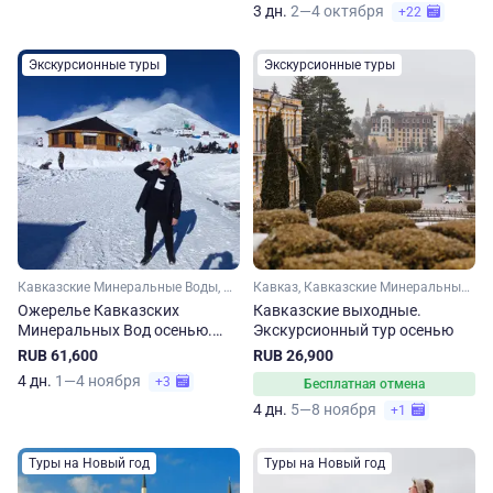
3 дн.
2—4 октября
+22
Экскурсионные туры
Экскурсионные туры
Кавказские Минеральные Воды, Ставропольский край, Карачаево-Черкесия, Кабардино-Балкария, Эльбрус, Кавказ
Кавказ, Кавказские Минеральные Воды, Домбай, Кабардино-Балкария, Эльбрус, Карачаево-Черкесия
Ожерелье Кавказских
Кавказские выходные.
Минеральных Вод осенью.
Экскурсионный тур осенью
Сокращенная программа
RUB 61,600
RUB 26,900
4 дн.
1—4 ноября
+3
Бесплатная отмена
4 дн.
5—8 ноября
+1
Туры на Новый год
Туры на Новый год