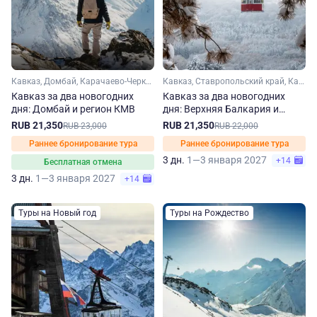
Кавказ, Домбай, Карачаево-Черкесия, Ставропольский край, Кавказские Минеральные Воды
Кавказ, Ставропольский край, Кавказские Минеральные Воды, Кабардино-Балкария
Кавказ за два новогодних
Кавказ за два новогодних
дня: Домбай и регион КМВ
дня: Верхняя Балкария и
регион КМВ
RUB 21,350
RUB 21,350
RUB 23,000
RUB 22,000
Раннее бронирование тура
Раннее бронирование тура
3 дн.
1—3 января 2027
+14
Бесплатная отмена
3 дн.
1—3 января 2027
+14
Туры на Новый год
Туры на Рождество