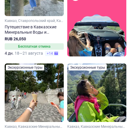
Кавказ, Ставропольский край, Кабардино-Балкария, Кавказские Минеральные Воды, Эльбрус
Путешествие в Кавказские
Минеральные Воды и
Кабардино-Балкарию
RUB 26,050
Бесплатная отмена
4 дн.
18—21 августа
+14
Экскурсионные туры
Экскурсионные туры
Кавказ, Кавказские Минеральные Воды, Домбай, Кабардино-Балкария, Эльбрус, Карачаево-Черкесия
Кавказ, Кавказские Минеральные Воды, Кабардино-Балкария, Эльбрус, Карачаево-Черкесия