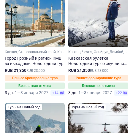
Кавказ, Ставропольский край, Кавказские Минеральные Воды, Чечня
Кавказ, Чечня, Эльбрус, Домбай, Карачаево-Черкесия, Кабардино-Балкария, Ставропольский край, Кавказские Минеральные Воды
Город Грозный и регион КМВ
Кавказская рулетка.
за выходные. Новогодний тур
Новогодний тур со случайной
экскурсией
RUB 21,350
RUB 21,350
RUB 23,000
RUB 23,000
Раннее бронирование тура
Раннее бронирование тура
Бесплатная отмена
Бесплатная отмена
3 дн.
1—3 января 2027
3 дн.
1—3 января 2027
+14
+22
Туры на Новый год
Туры на Новый год