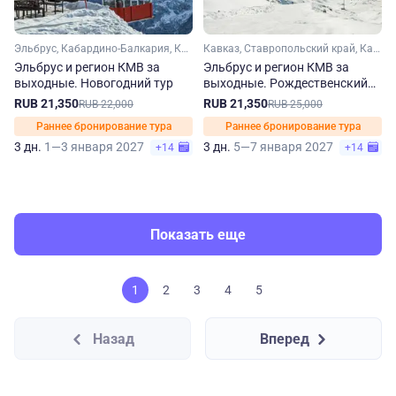
Эльбрус, Кабардино-Балкария, Кавказ, Ставропольский край, Кавказские Минеральные Воды
Кавказ, Ставропольский край, Кавказские Минеральные Воды, Кабардино-Балкария, Эльбрус
Эльбрус и регион КМВ за
Эльбрус и регион КМВ за
выходные. Новогодний тур
выходные. Рождественский
тур
RUB 21,350
RUB 21,350
RUB 22,000
RUB 25,000
Раннее бронирование тура
Раннее бронирование тура
3 дн.
1—3 января 2027
3 дн.
5—7 января 2027
+14
+14
Показать еще
1
2
3
4
5
Назад
Вперед