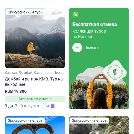
Экскурсионные туры
Бесплатная отмена
коллекция туров
по России
Перейти
Кавказ, Домбай, Карачаево-Черкесия, Ставропольский край, Кавказские Минеральные Воды
Домбай и регион КМВ. Тур на
выходные
RUB 19,300
Бесплатная отмена
3 дн.
7—9 августа
+14
Экскурсионные туры
Экскурсионные туры