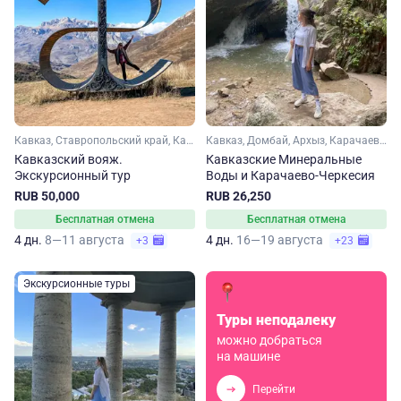
Кавказ, Ставропольский край, Кавказские Минеральные Воды, Северная Осетия, Эльбрус, Кабардино-Балкария, Карачаево-Черкесия
Кавказ, Домбай, Архыз, Карачаево-Черкесия, Ставропольский край, Кавказские Минеральные Воды
Кавказский вояж.
Кавказские Минеральные
Экскурсионный тур
Воды и Карачаево-Черкесия
RUB 50,000
RUB 26,250
Бесплатная отмена
Бесплатная отмена
4 дн.
8—11 августа
4 дн.
16—19 августа
+3
+23
Экскурсионные туры
Туры неподалеку
можно добраться
на машине
Перейти