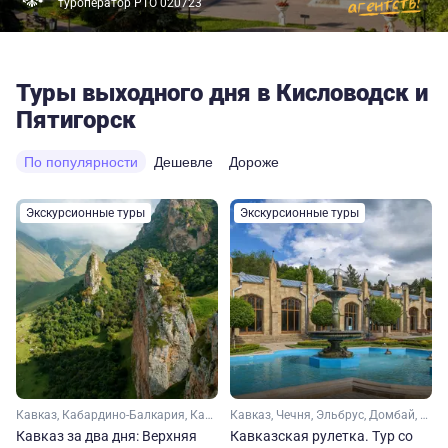
туроператор РТО 020723
Туры выходного дня в Кисловодск и
Пятигорск
По популярности
Дешевле
Дороже
Экскурсионные туры
Экскурсионные туры
Кавказ, Кабардино-Балкария, Кавказские Минеральные Воды, Ставропольский край
Кавказ, Чечня, Эльбрус, Домбай, Карачаево-Черкесия, Кабардино-Балкария, Ставропольский край, Кавказские Минеральные Воды
Кавказ за два дня: Верхняя
Кавказская рулетка. Тур со