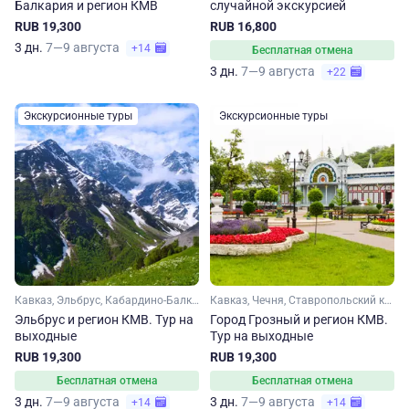
Балкария и регион КМВ
случайной экскурсией
RUB 19,300
RUB 16,800
3 дн.
7—9 августа
+14
Бесплатная отмена
3 дн.
7—9 августа
+22
Экскурсионные туры
Экскурсионные туры
Кавказ, Эльбрус, Кабардино-Балкария, Ставропольский край, Кавказские Минеральные Воды
Кавказ, Чечня, Ставропольский край, Кавказские Минеральные Воды
Эльбрус и регион КМВ. Тур на
Город Грозный и регион КМВ.
выходные
Тур на выходные
RUB 19,300
RUB 19,300
Бесплатная отмена
Бесплатная отмена
3 дн.
7—9 августа
3 дн.
7—9 августа
+14
+14