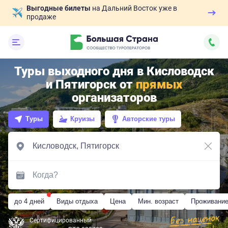
Выгодные билеты
на Дальний Восток уже в
продаже
Туры выходного дня в Кисловодск
и Пятигорск от
прямых
организаторов
Туры
Круизы
Авторские туры
до 4 дней
Виды отдыха
Цена
Мин. возраст
Проживани
Сертифицированный