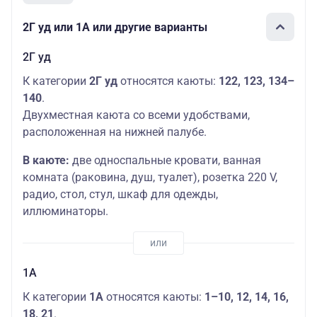
2Г уд или 1А или другие варианты
2Г уд
К категории
2Г уд
относятся каюты:
122, 123, 134–
140
.
Двухместная каюта со всеми удобствами,
расположенная на нижней палубе.
В каюте:
две односпальные кровати, ванная
комната (раковина, душ, туалет), розетка 220 V,
радио, стол, стул, шкаф для одежды,
иллюминаторы.
1А
К категории
1А
относятся каюты:
1–10, 12, 14, 16,
18, 21
.