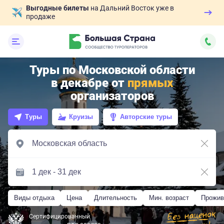
Выгодные билеты
на Дальний Восток уже в
продаже
Туры по Московской области
в декабре от
прямых
организаторов
Туры
Круизы
Авторские туры
Виды отдыха
Цена
Длительность
Мин. возраст
Прожив
Сертифицированный