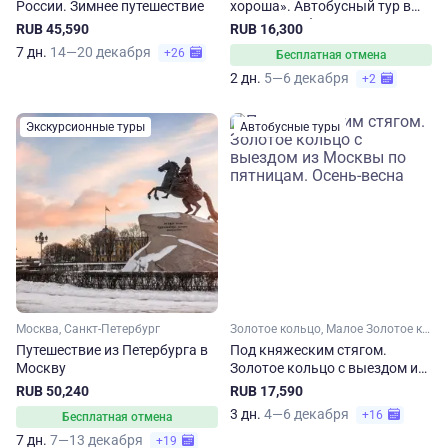
России. Зимнее путешествие
хороша». Автобусный тур в
Тульскую область из Москвы
RUB 45,590
RUB 16,300
7 дн.
14—20 декабря
+26
Бесплатная отмена
2 дн.
5—6 декабря
+2
Экскурсионные туры
Автобусные туры
Москва, Санкт-Петербург
Золотое кольцо, Малое Золотое кольцо, Московская область, Владимирская область, Ярославская область
Путешествие из Петербурга в
Под княжеским стягом.
Москву
Золотое кольцо с выездом из
Москвы по пятницам. Осень-
RUB 50,240
RUB 17,590
весна
3 дн.
4—6 декабря
+16
Бесплатная отмена
7 дн.
7—13 декабря
+19