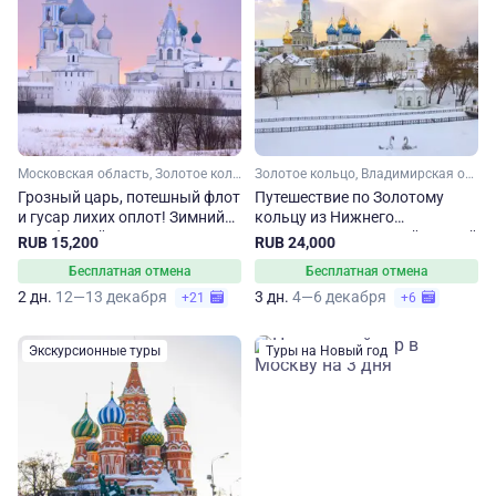
Московская область, Золотое кольцо, Малое Золотое кольцо, Ярославская область, Владимирская область
Золотое кольцо, Владимирская область, Костромская область, Ярославская область, Московская область, Малое Золотое кольцо
Грозный царь, потешный флот
Путешествие по Золотому
и гусар лихих оплот! Зимний
кольцу из Нижнего
автобусный тур по Золотому
Новгорода. 3-дневный зимний
RUB 15,200
RUB 24,000
кольцу
тур
Бесплатная отмена
Бесплатная отмена
2 дн.
12—13 декабря
3 дн.
4—6 декабря
+21
+6
Экскурсионные туры
Туры на Новый год