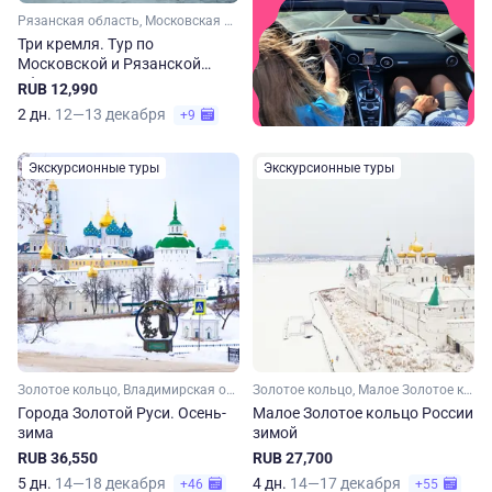
Рязанская область, Московская область
Три кремля. Тур по
Московской и Рязанской
областям. Осень-весна
RUB 12,990
2 дн.
12—13 декабря
+9
Экскурсионные туры
Экскурсионные туры
Золотое кольцо, Владимирская область, Ивановская область, Костромская область, Ярославская область, Московская область, Малое Золотое кольцо
Золотое кольцо, Малое Золотое кольцо, Московская область, Владимирская область, Ярославская область, Костромская область, Ивановская область
Города Золотой Руси. Осень-
Малое Золотое кольцо России
зима
зимой
RUB 36,550
RUB 27,700
5 дн.
14—18 декабря
4 дн.
14—17 декабря
+46
+55