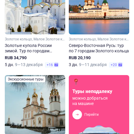
Золотое кольцо, Малое Золотое кольцо, Московская область, Ярославская область, Костромская область, Владимирская область, Ивановская область
Золотое кольцо, Малое Золотое кольцо, Московская область, Владимирская область, Костромская область, Ярославская область, Ивановская область
Золотые купола России
Северо-Восточная Русь: тур
зимой. Тур по городам
по 7 городам Золотого кольца
Золотого кольца
RUB 34,790
RUB 20,190
5 дн.
9—13 декабря
3 дн.
9—11 декабря
+16
+20
Экскурсионные туры
Туры неподалеку
можно добраться
на машине
Перейти