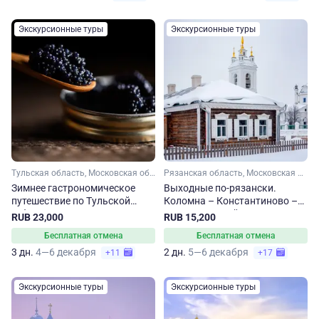
Экскурсионные туры
Экскурсионные туры
Тульская область, Московская область
Рязанская область, Московская область
Зимнее гастрономическое
Выходные по-рязански.
путешествие по Тульской
Коломна – Константиново –
губернии
Рязань. Зимний тур
RUB 23,000
RUB 15,200
Бесплатная отмена
Бесплатная отмена
3 дн.
4—6 декабря
2 дн.
5—6 декабря
+11
+17
Экскурсионные туры
Экскурсионные туры