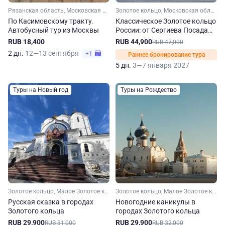
Рязанская область, Московская область
Золотое кольцо, Московская область, Ярославская область, Костромская область, Владимирская область, Ивановская область, Малое Золотое кольцо
По Касимовскому тракту.
Классическое Золотое кольцо
Автобусный тур из Москвы
России: от Сергиева Посада
до Владимира.
RUB 18,400
RUB 44,900
RUB 47,000
Рождественский тур
2 дн.
12—13 сентября
+1
Раннее бронирование тура
5 дн.
3—7 января 2027
Туры на Новый год
Туры на Рождество
Золотое кольцо, Малое Золотое кольцо, Владимирская область, Костромская область, Ивановская область, Ярославская область, Московская область
Золотое кольцо, Малое Золотое кольцо, Московская область, Владимирская область, Ярославская область
Русская сказка в городах
Новогодние каникулы в
Золотого кольца
городах Золотого кольца
RUB 29,900
RUB 29,900
RUB 31,000
RUB 32,000