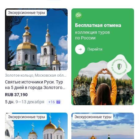
Экскурсионные туры
Бесплатная отмена
коллекция туров
по России
Перейти
Золотое кольцо, Московская область, Малое Золотое кольцо, Ярославская область, Костромская область, Ивановская область, Владимирская область, Нижегородская область
Святые источники Руси. Тур
на 5 дней в города Золотого
кольца
RUB 37,190
5 дн.
9—13 декабря
+16
Экскурсионные туры
Экскурсионные туры