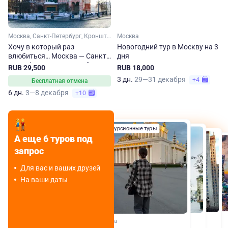
Москва, Санкт-Петербург, Кронштадт
Москва
Хочу в который раз
Новогодний тур в Москву на 3
влюбиться… Москва — Санкт-
дня
Петербург. Тур на 6 дней.
RUB 29,500
RUB 18,000
Осень-весна
3 дн.
29—31 декабря
+4
Бесплатная отмена
6 дн.
3—8 декабря
+10
Экскурсионные туры
Экскурсионные туры
А еще 6 туров под
Экскурсионные туры
Хит
Экскурсионные туры
запрос
Для вас и ваших друзей
На ваши даты
Москва