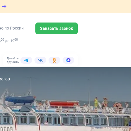
е
но по России
Заказать звонок
00
00
8
до
19
Давайте
дружить:
рогов