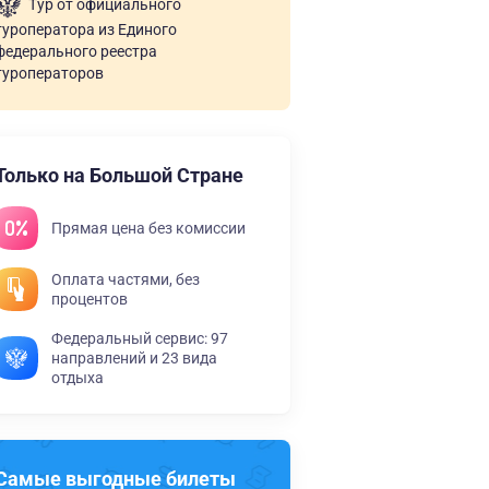
Тур от официального
туроператора из Единого
федерального реестра
туроператоров
Только на Большой Стране
Прямая цена без комиссии
Оплата частями, без
процентов
Федеральный сервис: 97
направлений и 23 вида
отдыха
Самые выгодные билеты