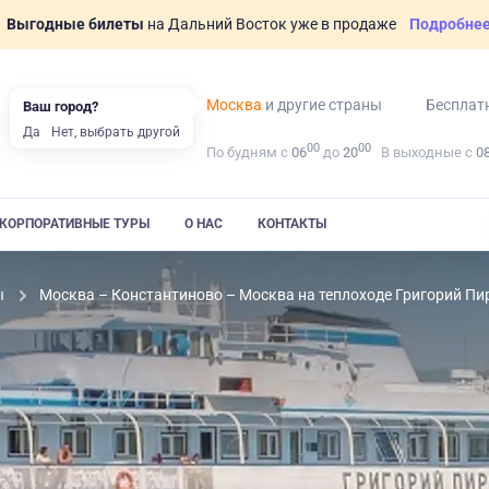
Выгодные билеты
на Дальний Восток уже в продаже
Подробне
Москва
и другие страны
Бесплат
Ваш город?
Да
Нет, выбрать другой
00
00
По будням с
06
до
20
В выходные с
0
КОРПОРАТИВНЫЕ ТУРЫ
О НАС
КОНТАКТЫ
ы
Москва – Константиново – Москва на теплоходе Григорий Пи