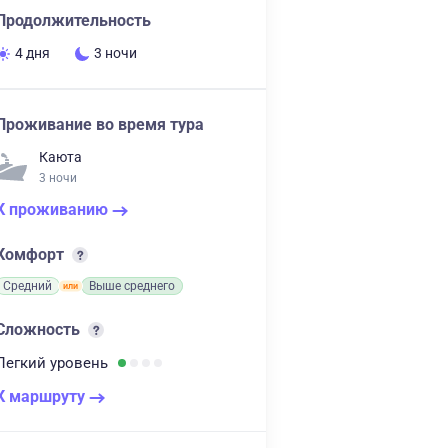
Продолжительность
4 дня
3 ночи
Проживание во время тура
Каюта
3 ночи
К проживанию
Комфорт
Средний
Выше среднего
Сложность
Легкий
уровень
К маршруту