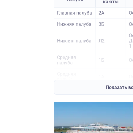
каюты
Главная палуба
2А
О
Нижняя палуба
3Б
О
О
Нижняя палуба
Л2
Д
1
Средняя
1Б
О
палуба
Средняя
1А
О
палуба
Показать в
О
Средняя
Л1
Д
палуба
1
Средняя
Л
О
палуба
О
Средняя