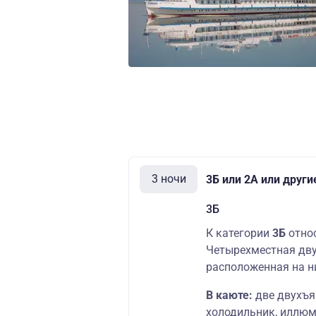
Люкс
Д
палуба
1
3 ночи
3Б или 2А или друг
3Б
К категории
3Б
отно
Четырехместная дву
расположенная на н
В каюте:
две двухъя
холодильник, иллю