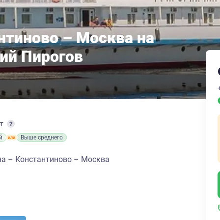
нтиново – Москва на
рий Пирогов
рт
й
Выше среднего
а – Константиново – Москва