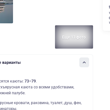
ополнительных мест:
50600 руб.
Еще 13 фото
ие варианты
сятся каюты:
73–79
.
хъярусная каюта со всеми удобствами,
ижней палубе.
русные кровати, раковина, туалет, душ, фен,
минаторы.