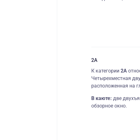
2А
К категории
2А
отно
Четырехместная дву
расположенная на г
В каюте:
две двухъя
обзорное окно.