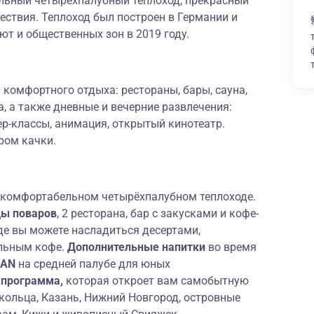
льный четырёхпалубный теплоход, прекрасный
ествия. Теплоход был построен в Германии и
т и общественных зон в 2019 году.
 комфортного отдыха: рестораны, бары, сауна,
а, а также дневные и вечерние развлечения:
р-классы, анимация, открытый кинотеатр.
ром качки.
 комфортабельном четырёхпалубном теплоходе.
ды поваров
, 2 ресторана, бар с закусками и кофе-
де вы можете насладиться десертами,
льным кофе.
Дополнительные напитки
во время
CAN
на средней палубе для юных
 программа,
которая откроет вам самобытную
кольца, Казань, Нижний Новгород, островные