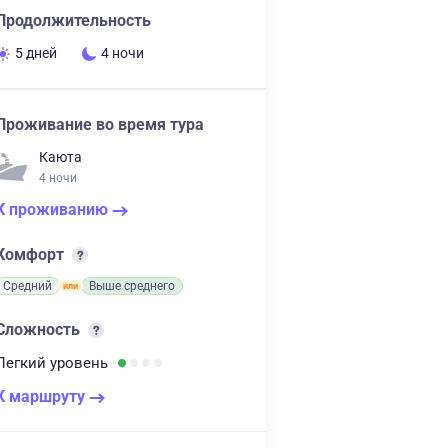
Продолжительность
5 дней
4 ночи
Проживание во время тура
Каюта
4 ночи
К проживанию
Комфорт
Средний
Выше среднего
Сложность
Легкий
уровень
К маршруту