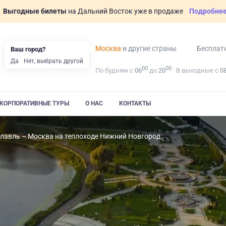
Выгодные билеты
на Дальний Восток уже в продаже
Подробне
Москва
и другие страны
Бесплат
Ваш город?
Да
Нет, выбрать другой
00
00
По будням с
06
до
20
В выходные с
0
КОРПОРАТИВНЫЕ ТУРЫ
О НАС
КОНТАКТЫ
лавль – Москва на теплоходе Нижний Новгород