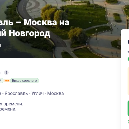
вль – Москва на
й Новгород
н
рт
й
Выше среднего
- Ярославль - Углич - Москва
у времени.
ремени.