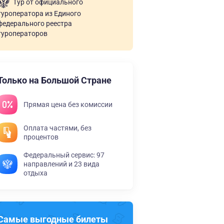
Тур от официального
туроператора из Единого
федерального реестра
туроператоров
Только на Большой Стране
Прямая цена без комиссии
Оплата частями, без
процентов
Федеральный сервис: 97
направлений и 23 вида
отдыха
Самые выгодные билеты