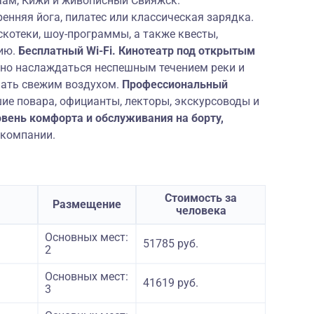
аам, Кижи и живописный Свияжск.
ренняя йога, пилатес или классическая зарядка.
котеки, шоу-программы, а также квесты,
фию.
Бесплатный Wi-Fi. Кинотеатр под открытым
но наслаждаться неспешным течением реки и
ать свежим воздухом.
Профессиональный
ие повара, официанты, лекторы, экскурсоводы и
вень комфорта и обслуживания на борту,
 компании.
Стоимость за
Размещение
человека
Основных мест:
51785 руб.
2
Основных мест:
41619 руб.
3