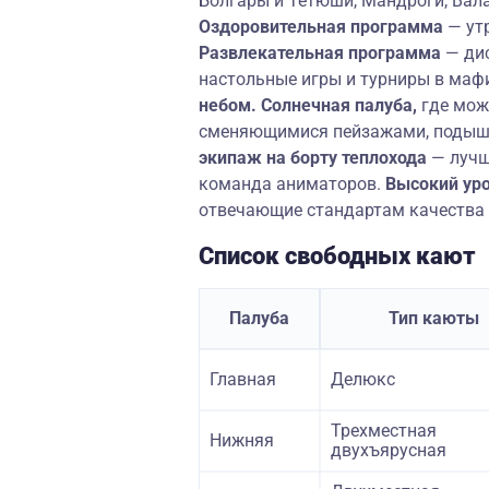
Болгары и Тетюши, Мандроги, Вал
Оздоровительная программа
— ут
Развлекательная программа
— дис
настольные игры и турниры в ма
небом. Солнечная палуба,
где мож
сменяющимися пейзажами, подыш
экипаж на борту
теплохода
— лучш
команда аниматоров.
Высокий уро
отвечающие стандартам качества
Список свободных кают
Палуба
Тип каюты
Главная
Делюкс
Трехместная
Нижняя
двухъярусная