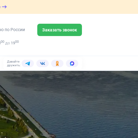
е
но по России
Заказать звонок
00
00
8
до
19
Давайте
дружить: