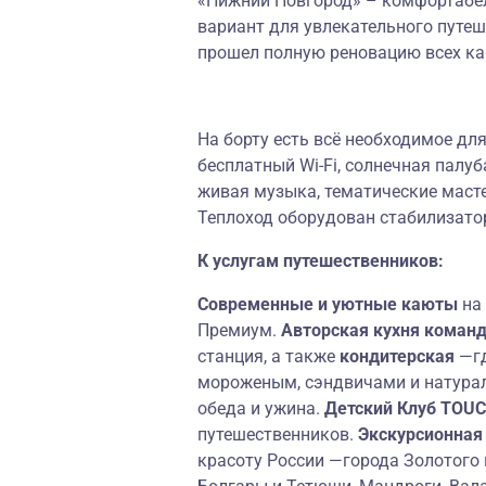
«Нижний Новгород» – комфортабе
вариант для увлекательного путеш
прошел полную реновацию всех каю
На борту есть всё необходимое для
бесплатный Wi-Fi, солнечная палуб
живая музыка, тематические масте
Теплоход оборудован стабилизато
К услугам путешественников:
Современные и уютные каюты
на
Премиум.
Авторская кухня коман
станция, а также
кондитерская
—г
мороженым, сэндвичами и натура
обеда и ужина.
Детский Клуб TOU
путешественников.
Экскурсионная
красоту России —города Золотого 