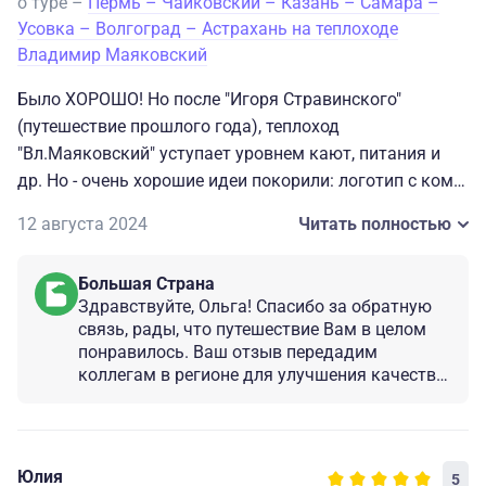
о туре –
Пермь – Чайковский – Казань – Самара –
Усовка – Волгоград – Астрахань на теплоходе
Владимир Маяковский
Было ХОРОШО! Но после "Игоря Стравинского"
(путешествие прошлого года), теплоход
"Вл.Маяковский" уступает уровнем кают, питания и
др. Но - очень хорошие идеи покорили: логотип с коми-
пермским орнаментом, танцевальные флеши при
12 августа 2024
Читать полностью
отправлении в портах, разнообразие (для всех
поколений-возрастов) мероприятий.
Большая Страна
Здравствуйте, Ольга! Спасибо за обратную
связь, рады, что путешествие Вам в целом
понравилось. Ваш отзыв передадим
коллегам в регионе для улучшения качества
организации тура. Проведем работу. Будем
рады видеть Вас и в других наших турах по
России!
Юлия
5