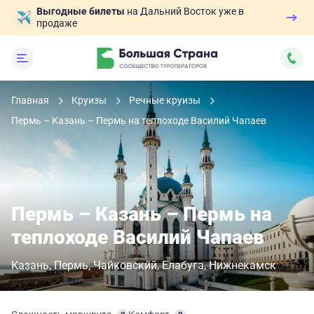
Выгодные билеты
на Дальний Восток уже в
продаже
Главная
Круизы
Речные круизы
Пермь – Казань – Пермь на теплоходе Василий Чапаев
Пермь – Казань – Пермь на
теплоходе Василий Чапаев
Казань
Пермь
Чайковский
Елабуга
Нижнекамск