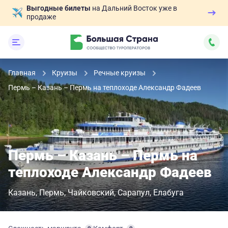
Выгодные билеты
на Дальний Восток уже в
продаже
Главная
Круизы
Речные круизы
Пермь – Казань – Пермь на теплоходе Александр Фадеев
Пермь – Казань – Пермь на
теплоходе Александр Фадеев
Казань
Пермь
Чайковский
Сарапул
Елабуга