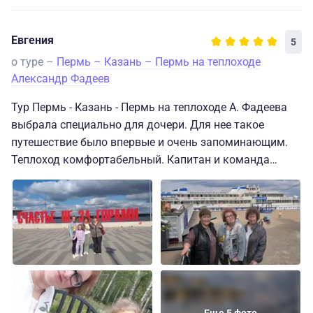
Евгения
5
о туре –
Пермь – Казань – Пермь на теплоходе
Александр Фадеев
Тур Пермь - Казань - Пермь на теплоходе А. Фадеева
выбрала специально для дочери. Для нее такое
путешествие было впервые и очень запоминающим.
Теплоход комфортабельный. Капитан и команда
профессионалы своего дела. Девочки организаторы
мероприятий как для детей, так и для взрослых,
просто большие молодцы! Питание очень даже
приличное, с выбором блюд. Останавливались в
Казани, Елабуге и в Чайковском. Брала обзорные
экскурсии. Каждый город понравился своей историей,
достопримечательностями и архитектурой. Дочка в
восторге была от фермы оленей и хаски в Елабуге.