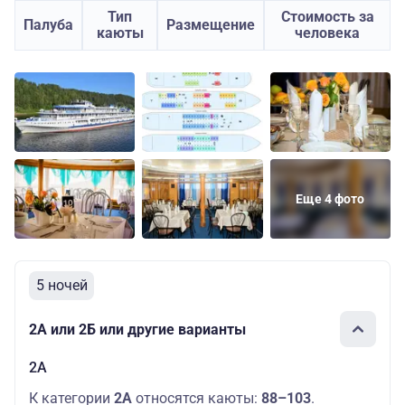
Тип
Стоимость за
Палуба
Размещение
каюты
человека
Еще 4 фото
5 ночей
2А или 2Б или другие варианты
2А
К категории
2А
относятся каюты:
88–103
.