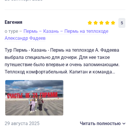
Евгения
5
о туре –
Пермь – Казань – Пермь на теплоходе
Александр Фадеев
Тур Пермь - Казань - Пермь на теплоходе А. Фадеева
выбрала специально для дочери. Для нее такое
путешествие было впервые и очень запоминающим.
Теплоход комфортабельный. Капитан и команда
профессионалы своего дела. Девочки организаторы
мероприятий как для детей, так и для взрослых,
просто большие молодцы! Питание очень даже
приличное, с выбором блюд. Останавливались в
Казани, Елабуге и в Чайковском. Брала обзорные
экскурсии. Каждый город понравился своей историей,
достопримечательностями и архитектурой. Дочка в
29 августа 2025
Читать полностью
восторге была от фермы оленей и хаски в Елабуге.