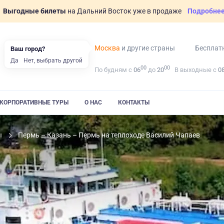
Выгодные билеты
на Дальний Восток уже в продаже
Подробне
Москва
и другие страны
Бесплат
Ваш город?
Да
Нет, выбрать другой
00
00
По будням с
06
до
20
В выходные с
0
КОРПОРАТИВНЫЕ ТУРЫ
О НАС
КОНТАКТЫ
ы
Пермь – Казань – Пермь на теплоходе Василий Чапаев