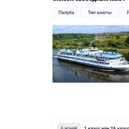
Палуба
Тип каюты
6 ночей
1 класс или 2А клас