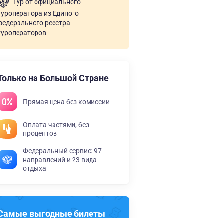
Тур от официального
туроператора из Единого
федерального реестра
туроператоров
Только на Большой Стране
Прямая цена без комиссии
Оплата частями, без
процентов
Федеральный сервис: 97
направлений и 23 вида
отдыха
Самые выгодные билеты