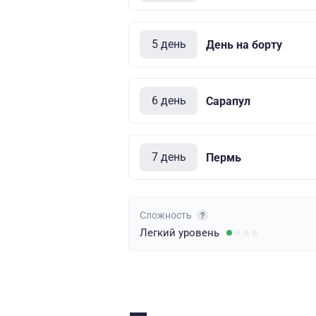
5 день
День на борту
6 день
Сарапул
7 день
Пермь
Сложность
Легкий
уровень