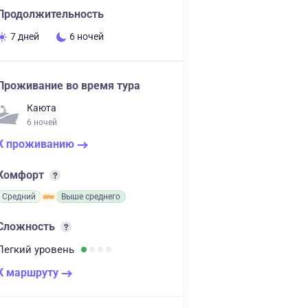
Продолжительность
7 дней
6 ночей
Проживание во время тура
Каюта
6 ночей
К проживанию
Комфорт
Средний
Выше среднего
Сложность
Легкий
уровень
К маршруту