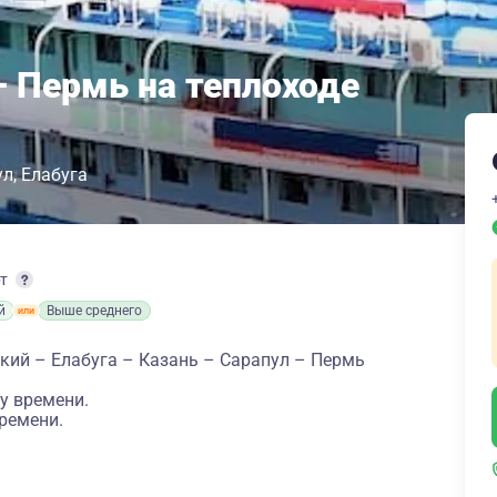
– Пермь на теплоходе
ул
Елабуга
рт
й
Выше среднего
кий – Елабуга – Казань – Сарапул – Пермь
у времени.
ремени.