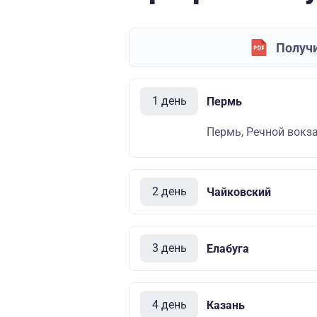
Получи
1 день
Пермь
Пермь, Речной вокза
2 день
Чайковский
3 день
Елабуга
4 день
Казань