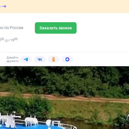
е
но по России
Заказать звонок
00
00
8
до
19
Давайте
дружить: