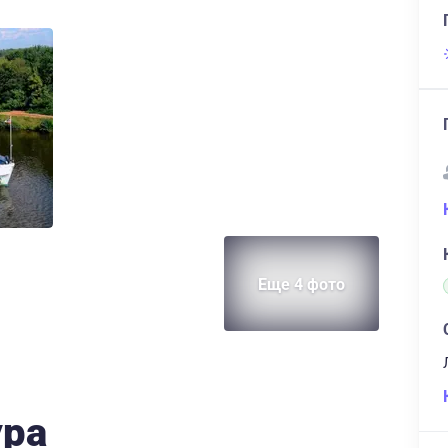
Еще 4 фото
ура