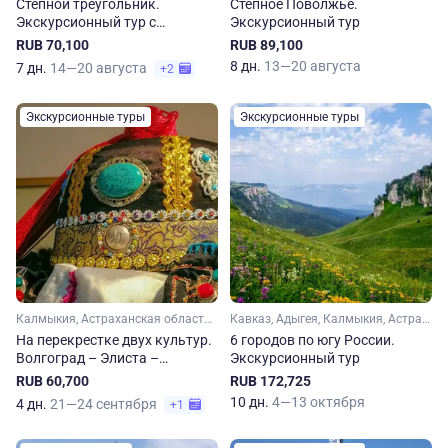
Степной треугольник.
Степное Поволжье.
Экскурсионный тур с
Экскурсионный тур
посещением Волгограда,
RUB 70,100
RUB 89,100
Астрахани и Элисты
8 дн.
13—20 августа
7 дн.
14—20 августа
+2
Экскурсионные туры
Экскурсионные туры
Калмыкия, Астраханская область, Волгоградская область
Кавказ, Адыгея, Калмыкия, Астраханская область, Краснодарский край, Волгоградская область, Ставропольский край
На перекрестке двух культур.
6 городов по югу России.
Волгоград – Элиста –
Экскурсионный тур
Астрахань за 4 дня
RUB 60,700
RUB 172,725
10 дн.
4—13 октября
4 дн.
21—24 сентября
+1