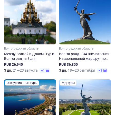
Волгоградская область
Волгоградская область
Между Волгой и Доном. Тур в
ВолгаГранд – 34 впечатления.
Волгоград на 3 дня
Национальный маршрут по
Волгограду
RUB 26,940
RUB 36,850
3 дн.
21—23 августа
3 дн.
18—20 сентября
+1
+3
Экскурсионные туры
ЖД туры