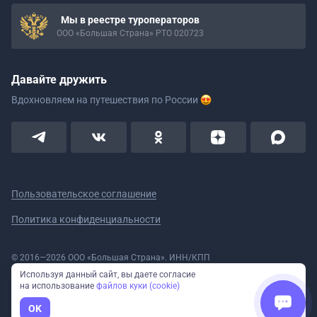
Мы в реестре туроператоров
ООО «Большая Страна» РТО 020723
Давайте дружить
Вдохновляем на путешествия
по России
Пользовательское соглашение
Политика конфиденциальности
© 2016—2026 ООО «Большая Страна». ИНН/КПП
5908078160/590801001 ОГРН 1185958020533
Используя данный сайт, вы даете согласие
Номер в реестре Роскомнадзора № 59-18-006319 (Приказ № 321 от
на использование
файлов куки (cookie)
11.10.2018)
Полное или частичное копирование изображений и текстов возможно
OK
только с указанием активной ссылки на сайт Большая Страна.