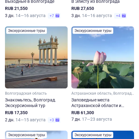
Выходные в Волгограде
В Элисту из Волгограда
RUB 21,550
RUB 27,650
3 дн.
14—16 августа
3 дн.
14—16 августа
+7
+4
Экскурсионные туры
Экскурсионные туры
Волгоградская область
Астраханская область, Волгоградская область
Знакомьтесь, Волгоград.
Заповедные места
Экскурсионный тур
Астраханской области и
долина лотосов
RUB 17,350
RUB 61,300
7 дн.
17—23 августа
2 дн.
14—15 августа
+3
Экскурсионные туры
Экскурсионные туры