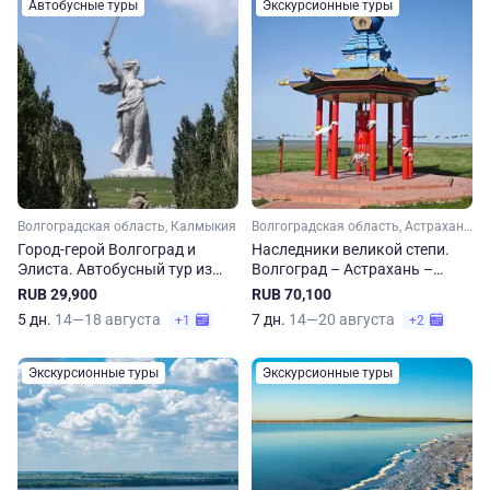
Автобусные туры
Экскурсионные туры
Волгоградская область, Калмыкия
Волгоградская область, Астраханская область, Калмыкия
Город-герой Волгоград и
Наследники великой степи.
Элиста. Автобусный тур из
Волгоград – Астрахань –
Перми
Элиста
RUB 29,900
RUB 70,100
5 дн.
14—18 августа
7 дн.
14—20 августа
+1
+2
Экскурсионные туры
Экскурсионные туры