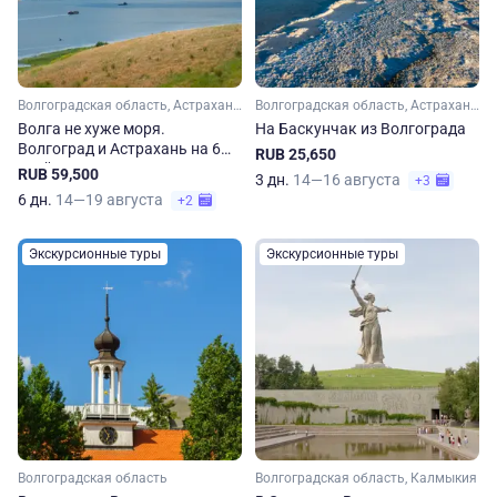
Волгоградская область, Астраханская область
Волгоградская область, Астраханская область
Волга не хуже моря.
На Баскунчак из Волгограда
Волгоград и Астрахань на 6
RUB 25,650
дней
RUB 59,500
3 дн.
14—16 августа
+3
6 дн.
14—19 августа
+2
Экскурсионные туры
Экскурсионные туры
Волгоградская область
Волгоградская область, Калмыкия