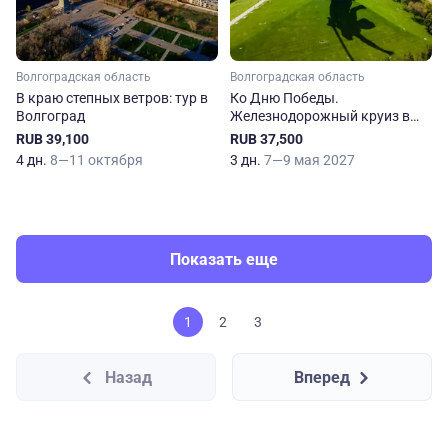
Волгоградская область
Волгоградская область
В краю степных ветров: тур в
Ко Дню Победы.
Волгоград
Железнодорожный круиз в
Волгоград
RUB 39,100
RUB 37,500
4 дн.
8—11 октября
3 дн.
7—9 мая 2027
Показать еще
1
2
3
Назад
Вперед