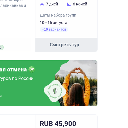
7 дней
6 ночей
Владикавказ и
Даты набора групп
10—16 августа
+19 вариантов
Смотреть тур
о
ая отмена
туров по России
и
RUB 45,900