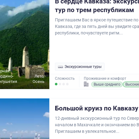
В сердце Кавказа: экскур
тур по трем республикам
Приглашаем Вас в яркое путешествие по
Кавказа, где за пять дней вы увидите ср
республики, почувствуете ритм...
Экскурсионные туры
ерная
ардино-
Лето,
Сложность
Проживание и комфорт
нгушетия
Осень
Выше среднего
Высоки
Большой круиз по Кавказу
12-дневный экскурсионный тур по Север
началом в Махачкале и окончанием во 
Приглашаем в увлекательное...