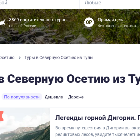
3869 восхитительных туров
Прямая цена
по всей России
без наценок агентств
 Осетию
Туры в Северную Осетию из Тулы
в Северную Осетию из Т
По популярности
Дешевле
Дороже
Легенды горной Дигории. 
Во время путешествия в Дигории вы ока
реликтовых лесов, увидите тысячелетни