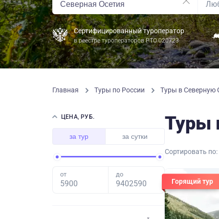
Сертифицированный туроператор
в реестре туроператоров РТО 020723
Главная
Туры по России
Туры в Северную
Туры 
ЦЕНА, РУБ.
за тур
за сутки
Сортировать по:
от
до
Горящий тур