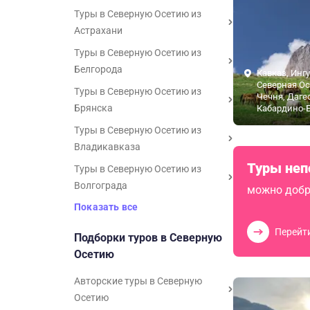
Туры в Северную Осетию из
Астрахани
Туры в Северную Осетию из
Белгорода
Кавказ, Инг
Северная Ос
Туры в Северную Осетию из
Чечня, Даге
Брянска
Кабардино-
Туры в Северную Осетию из
Владикавказа
Туры неп
Туры в Северную Осетию из
Волгограда
можно добр
Показать все
Перейт
Подборки туров в Северную
Осетию
Авторские туры в Северную
Осетию