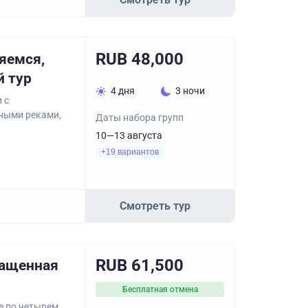
RUB 48,000
яемся,
 тур
4 дня
3 ночи
 с
рными реками,
Даты набора групп
10—13 августа
+19 вариантов
Смотреть тур
RUB 61,500
ращенная
Бесплатная отмена
е по четырем