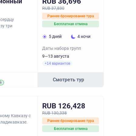
RUB 36,696
сионный
RUB 37,830
Раннее бронирование тура
 сердцу
Бесплатная отмена
азу три
5 дней
4 ночи
Даты набора групп
9—13 августа
+14 вариантов
Смотреть тур
й
RUB 126,428
RUB 130,338
ному Кавказу с
Раннее бронирование тура
Владикавказе.
Бесплатная отмена