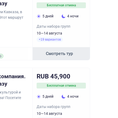
азу
Бесплатная отмена
м Кавказа, в
5 дней
4 ночи
 Этот маршрут
Даты набора групп
10—14 августа
+19 вариантов
Смотреть тур
о
RUB 45,900
компания.
азу
Бесплатная отмена
 культурой и
5 дней
4 ночи
за! Посетите
Даты набора групп
10—14 августа