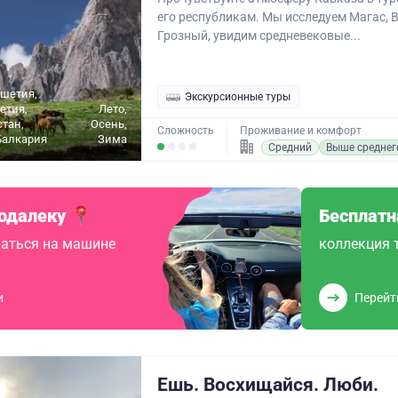
его республикам. Мы исследуем Магас, 
Грозный, увидим средневековые...
ушетия,
Экскурсионные туры
етия,
Лето,
стан,
Осень,
Сложность
Проживание и комфорт
Балкария
Зима
Средний
Выше среднег
одалеку
Бесплатн
аться на машине
коллекция 
и
Перейт
Ешь. Восхищайся. Люби.