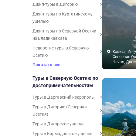
Джип-туры в Дигорию
Джип-туры по Куртатинскому
ущелью
Джип-туры по Северной Осетии
из Владикавказа
Недорогие туры в Северную
Кавказ, Инг
Осетию
Северная Ос
Чечня, Даге
Показать все
Туры в Северную Осетию по
достопримечательностям
Туры в Даргавский некрополь
Туры в Дигорию (Северная
Осетия)
Туры в Дигорское ущелье
Туры в Кармадонское ущелье