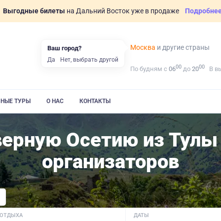
Выгодные билеты
на Дальний Восток уже в продаже
Подробне
Москва
и другие страны
Ваш город?
Да
Нет, выбрать другой
00
00
По будням с
06
до
20
В в
ВНЫЕ ТУРЫ
О НАС
КОНТАКТЫ
верную Осетию из Тулы
организаторов
 ОТДЫХА
ДАТЫ