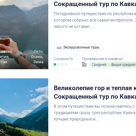
Сокращенный тур по Кавк
Пятидневное путешествие по республика
котором собрано все самое интересное.
никого не оставит...
Экскурсионные туры
ушетия,
Лето,
етия,
Осень,
Сложность
Проживание и комфорт
стан
Зима
Средний
Выше среднег
Великолепие гор и теплая 
Сокращенный тур по Кавк
В этом путешествии вы познакомитесь с
традициями сразу трех республик Кавка
лучшие природные и...