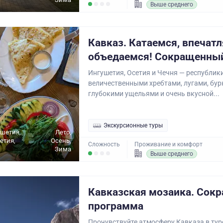
Выше среднего
Кавказ. Катаемся, впечатл
объедаемся! Сокращенный
Ингушетия, Осетия и Чечня — республики
величественными хребтами, лугами, бу
глубокими ущельями и очень вкусной...
Экскурсионные туры
ушетия,
Лето,
етия,
Осень,
Сложность
Проживание и комфорт
Зима
Выше среднего
Кавказская мозаика. Сок
программа
Прочувствуйте атмосферу Кавказа в тур