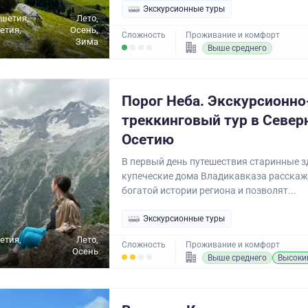
Экскурсионные туры
ушетия,
Лето,
етия,
Осень,
Сложность
Проживание и комфорт
Зима
Выше среднего
Порог Неба. Экскурсионно
треккинговый тур в Севе
Осетию
В первый день путешествия старинные з
купеческие дома Владикавказа расскаж
богатой истории региона и позволят...
Экскурсионные туры
етия,
Лето,
Сложность
Проживание и комфорт
Осень
Выше среднего
Высоки