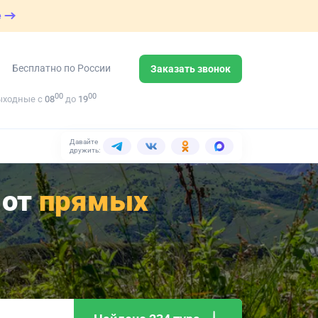
е
Бесплатно по России
Заказать звонок
00
00
ыходные с
08
до
19
Давайте
дружить:
 от
прямых