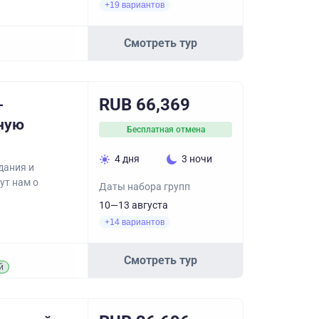
+19 вариантов
Смотреть тур
RUB 66,369
-
рную
Бесплатная отмена
4 дня
3 ночи
дания и
ут нам о
Даты набора групп
10—13 августа
+14 вариантов
Смотреть тур
й