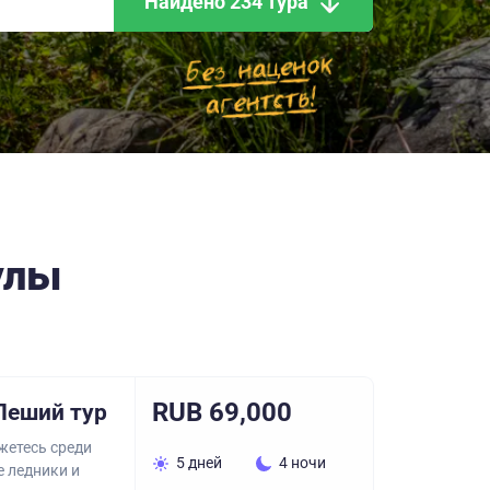
Найдено 234 тура
улы
RUB 69,000
Пеший тур
жетесь среди
5 дней
4 ночи
е ледники и