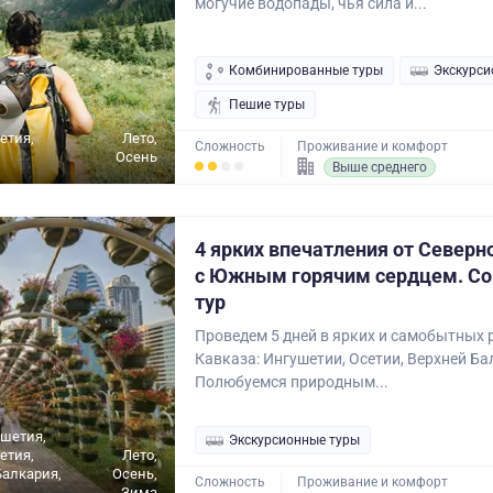
могучие водопады, чья сила и...
Комбинированные туры
Экскурси
Пешие туры
етия,
Лето,
Сложность
Проживание и комфорт
Осень
Выше среднего
4 ярких впечатления от Северн
с Южным горячим сердцем. С
тур
Проведем 5 дней в ярких и самобытных 
Кавказа: Ингушетии, Осетии, Верхней Ба
Полюбуемся природным...
ушетия,
Экскурсионные туры
етия,
Лето,
алкария,
Осень,
Сложность
Проживание и комфорт
Зима