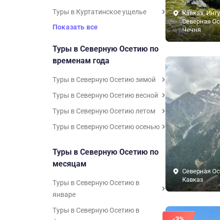
Туры в Куртатинское ущелье
Кавказ, Инг
Северная Ос
Показать все
Чечня
Туры в Северную Осетию по
временам года
Туры в Северную Осетию зимой
Туры в Северную Осетию весной
Туры в Северную Осетию летом
Туры в Северную Осетию осенью
Туры в Северную Осетию по
месяцам
Северная Ос
Кавказ
Туры в Северную Осетию в
январе
Туры в Северную Осетию в
-3%