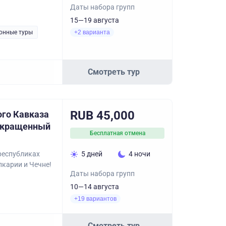
Даты набора групп
15—19 августа
онные туры
+2 варианта
Смотреть тур
RUB 45,000
ого Кавказа
окращенный
Бесплатная отмена
республиках
5 дней
4 ночи
лкарии и Чечне!
Даты набора групп
10—14 августа
+19 вариантов
Смотреть тур