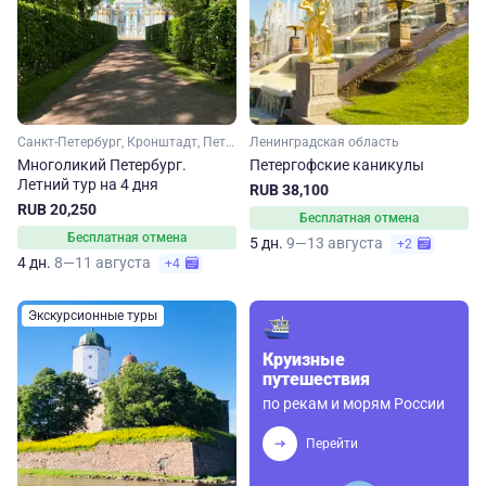
Санкт-Петербург, Кронштадт, Петергоф
Ленинградская область
Многоликий Петербург.
Петергофские каникулы
Летний тур на 4 дня
RUB 38,100
RUB 20,250
Бесплатная отмена
Бесплатная отмена
5 дн.
9—13 августа
+2
4 дн.
8—11 августа
+4
Экскурсионные туры
Круизные
путешествия
по рекам и морям России
Перейти