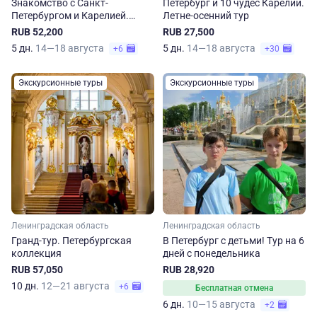
Знакомство с Санкт-
Петербург и 10 чудес Карелии.
Петербургом и Карелией.
Летне-осенний тур
Рускеала, Кижи, Валаам
RUB 52,200
RUB 27,500
5 дн.
14—18 августа
5 дн.
14—18 августа
+6
+30
Экскурсионные туры
Экскурсионные туры
Ленинградская область
Ленинградская область
Гранд-тур. Петербургская
В Петербург с детьми! Тур на 6
коллекция
дней с понедельника
RUB 57,050
RUB 28,920
10 дн.
12—21 августа
+6
Бесплатная отмена
6 дн.
10—15 августа
+2