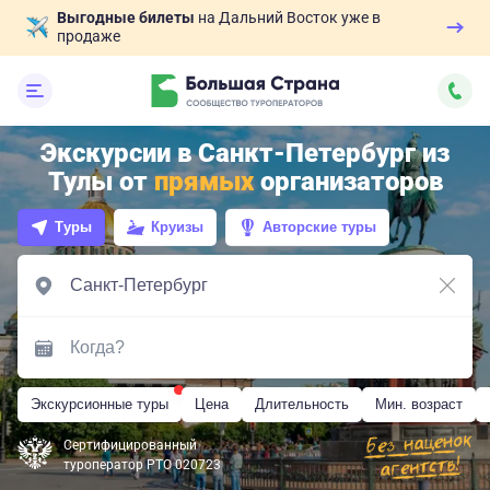
Выгодные билеты
на Дальний Восток уже в
продаже
Экскурсии в Санкт-Петербург из
Тулы от
прямых
организаторов
Туры
Круизы
Авторские туры
Экскурсионные туры
Цена
Длительность
Мин. возраст
Сертифицированный
туроператор РТО 020723