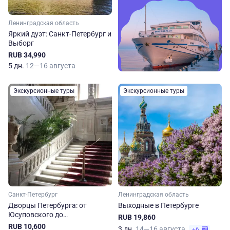
Ленинградская область
Яркий дуэт: Санкт-Петербург и
Выборг
RUB 34,990
5 дн.
12—16 августа
Экскурсионные туры
Экскурсионные туры
Санкт-Петербург
Ленинградская область
Дворцы Петербурга: от
Выходные в Петербурге
Юсуповского до
RUB 19,860
Шуваловского
RUB 10,600
3 дн.
14—16 августа
+6