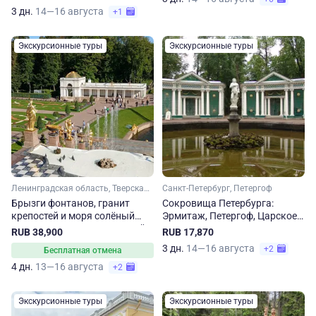
3 дн.
14—16 августа
+1
Экскурсионные туры
Экскурсионные туры
Ленинградская область, Тверская область
Санкт-Петербург, Петергоф
Брызги фонтанов, гранит
Сокровища Петербурга:
крепостей и моря солёный
Эрмитаж, Петергоф, Царское
ветер. Тур по Ленинградской и
Село
RUB 38,900
RUB 17,870
Тверской областям
3 дн.
14—16 августа
+2
Бесплатная отмена
4 дн.
13—16 августа
+2
Экскурсионные туры
Экскурсионные туры