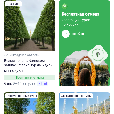
Спа-туры
Бесплатная отмена
коллекция туров
по России
Перейти
Ленинградская область
Белые ночи на Финском
заливе. Релакс-тур на 6 дней в
Санкт-Петербург: отдых на
RUB 47,750
побережье с экскурсиями
Бесплатная отмена
6 дн.
9—14 августа
+1
Экскурсионные туры
Экскурсионные туры