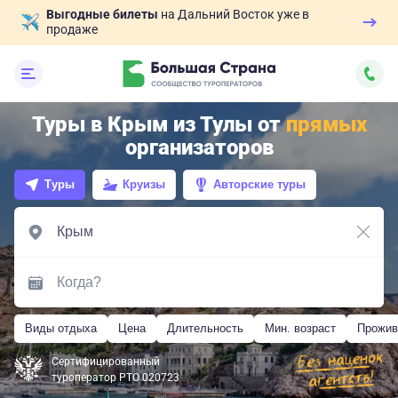
Выгодные билеты
на Дальний Восток уже в
продаже
Туры в Крым из Тулы от
прямых
организаторов
Туры
Круизы
Авторские туры
Виды отдыха
Цена
Длительность
Мин. возраст
Прожив
Сертифицированный
туроператор РТО 020723