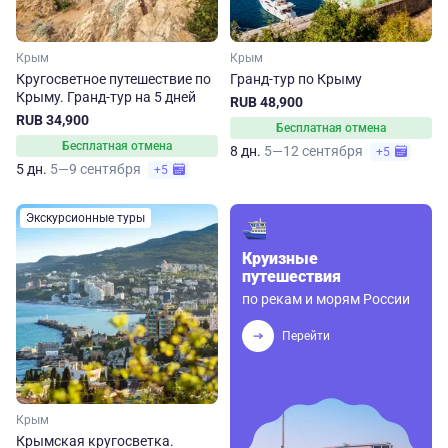
Крым
Крым
Кругосветное путешествие по
Гранд-тур по Крыму
Крыму. Гранд-тур на 5 дней
RUB 48,900
RUB 34,900
Бесплатная отмена
Бесплатная отмена
8 дн.
5—12 сентября
+5
5 дн.
5—9 сентября
+5
Экскурсионные туры
Круизные
путешествия
по рекам и морям России
Перейти
Крым
Крымская кругосветка.