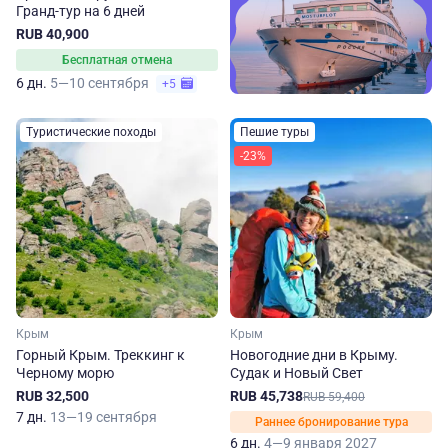
Гранд-тур на 6 дней
RUB 40,900
Бесплатная отмена
6 дн.
5—10 сентября
+5
Туристические походы
Пешие туры
-23%
Крым
Крым
Горный Крым. Треккинг к
Новогодние дни в Крыму.
Черному морю
Судак и Новый Свет
RUB 32,500
RUB 45,738
RUB 59,400
7 дн.
13—19 сентября
Раннее бронирование тура
6 дн.
4—9 января 2027