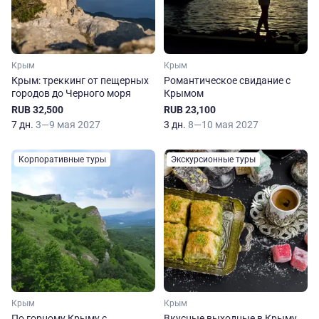
Крым
Крым
Крым: треккинг от пещерных
Романтическое свидание с
городов до Черного моря
Крымом
RUB 32,500
RUB 23,100
7 дн.
3—9 мая 2027
3 дн.
8—10 мая 2027
Корпоративные туры
Экскурсионные туры
Крым
Крым
По горному Крыму с
Вкусные выходные в Крыму.