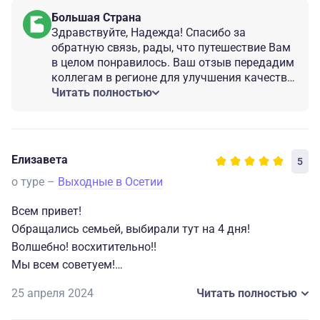
Большая Страна
Здравствуйте, Надежда! Спасибо за
обратную связь, рады, что путешествие Вам
в целом понравилось. Ваш отзыв передадим
коллегам в регионе для улучшения качества
организации тура. Проведем работу. Будем
Читать полностью
рады видеть Вас и в других наших турах по
России!
Елизавета
5
о туре –
Выходные в Осетии
Всем привет!
Обращались семьей, выбирали тут на 4 дня!
Волшебно! восхитительно!!
Мы всем советуем!
Отличная организация, отношение, забота!
25 апреля 2024
Читать полностью
Работа, знание экскурсоводов это нечто. Они с такой
любовью и страстью к своей республике, городу,