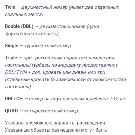
Владикавказ
4*
Twin
— двухместный номер (имеет два отдельных
комфорт
66600
66600
54000
спальных места).
Парк отель
Double (DBL)
— двухместный номер (одна
Владикавказ
стандарт
94000
118800
79650
двухспальная кровать).
5*
Single
—
одноместный номер.
Triple
— при трехместном варианте размещения
гостиницы/турбазы по маршруту предоставляют
DBL/TWN + доп. кровать или диван, или три
отдельные кровати (в зависимости от возможностей
гостиницы).
DBL+СH
— номер на двух взрослых и ребенка 7-12 лет.
QUAD
— четырехместный номер.
Указаны возможные варианты размещения.
Указанные объекты размещения могут быть