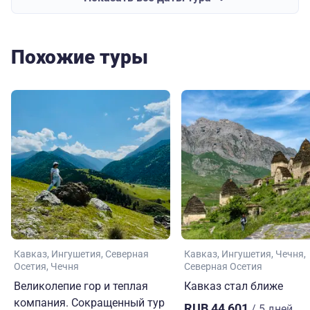
Похожие туры
Кавказ
Ингушетия
Северная
Кавказ
Ингушетия
Чечня
Осетия
Чечня
Северная Осетия
Великолепие гор и теплая
Кавказ стал ближе
компания. Сокращенный тур
RUB 44,601
/ 5 дней