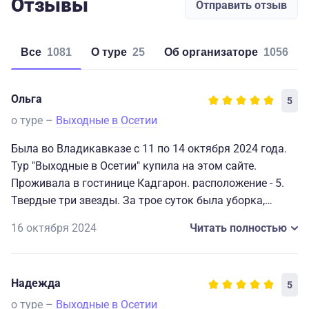
Отзывы
Отправить отзыв
Все
1081
о туре
25
об организаторе
1056
Ольга
5
о туре –
Выходные в Осетии
Была во Владикавказе с 11 по 14 октября 2024 года.
Тур "Выходные в Осетии" купила на этом сайте.
Проживала в гостинице Кадгарон. расположение - 5.
Твердые три звезды. За трое суток была уборка,
замена полотенец. Завтрак вполне себе нормальное
16 октября 2024
Читать полностью
предложение: яйца, каши, пироги, колбасы, творог,
булочки. Единственное кофе пакетированный на
завтрак. Постельное белье все хрустит, белое.
Надежда
5
Вопросов нет. Организаторы экскурсии - нет
нареканий, все четко. Автомобили, гиды - не
о туре –
Выходные в Осетии