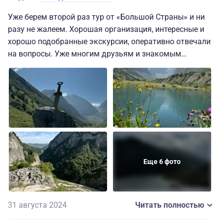
вызывают вопросов. Сама программа тоже
Уже берем второй раз тур от «Большой Страны» и ни
понравилась, но, конечно, всегда хочется больше.
разу не жалеем. Хорошая организация, интересные и
Увидела кучу интересных мест, испила воды из разных
хорошо подобранные экскурсии, оперативно отвечали
родников, зарядилась энергией. Обязательно поеду во
на вопросы. Уже многим друзьям и знакомым
Владикавказ еще. Я осталась очень довольна.
посоветовали. Очень советую побывать в Осетии.
Немного подвел отель «Кадгарон», не советуем туда
заселяться - уже «уставший» отель, лучше чуть
доплатить за другой.
Еще 6 фото
31 августа 2024
Читать полностью