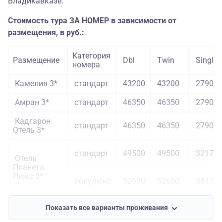
Владикавказе.
Стоимость тура ЗА НОМЕР в зависимости от
размещения, в руб.:
Категория
Размещение
Dbl
Twin
Single
номера
Камелия 3*
стандарт
43200
43200
27900
Амран 3*
стандарт
46350
46350
27900
Кадгарон
стандарт
46350
46350
27900
Отель 3*
стандарт
49500
49500
32175
Отель
Планета
Люкс 3*
полулюкс
52650
52650
38475
Показать все варианты проживания
стандарт
63450
63450
49725
Гостиница