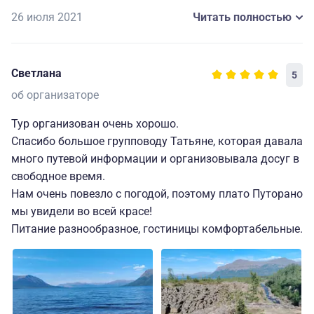
организовано экскурсионное обслуживание, питание.
26 июля 2021
Читать полностью
Весь тур -- с начала и до конца -- вызвал только
положительные эмоции. Обязательно рекомендую его
друзьям и знакомым. Отдых получился отличный!
Светлана
5
об организаторе
Тур организован очень хорошо.
Спасибо большое групповоду Татьяне, которая давала
много путевой информации и организовывала досуг в
свободное время.
Нам очень повезло с погодой, поэтому плато Путорано
мы увидели во всей красе!
Питание разнообразное, гостиницы комфортабельные.