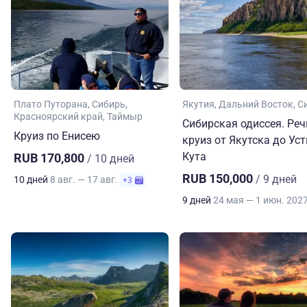
Плато Путорана
Сибирь
Якутия
Дальний Восток
С
Красноярский край
Таймыр
Сибирская одиссея. Ре
Круиз по Енисею
круиз от Якутска до Уст
Кута
RUB 170,800
/ 10 дней
RUB 150,000
/ 9 дней
10 дней
8 авг. — 17 авг.
+3
9 дней
24 мая — 1 июн. 202