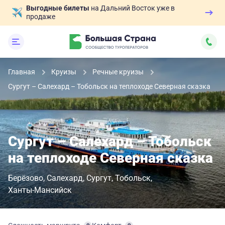
Выгодные билеты
на Дальний Восток уже в
продаже
Главная
Круизы
Речные круизы
Сургут – Салехард – Тобольск на теплоходе Северная сказка
Сургут – Салехард – Тобольск
на теплоходе Северная сказка
Берёзово
Салехард
Сургут
Тобольск
Ханты-Мансийск