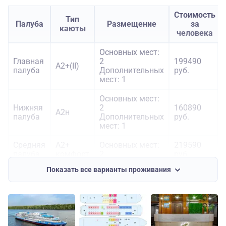
Стоимость
Тип
Палуба
Размещение
за
каюты
человека
Основных мест:
Главная
2
199490
А2+(II)
палуба
Дополнительных
руб.
мест: 1
Основных мест:
Нижняя
2
160890
А2н
палуба
Дополнительных
руб.
мест: 1
Средняя
А2+
Основных мест:
219590
палуба
комфорт
2
руб.
Показать все варианты проживания
Средняя
А1+
Основных мест:
296490
палуба
комфорт
1
руб.