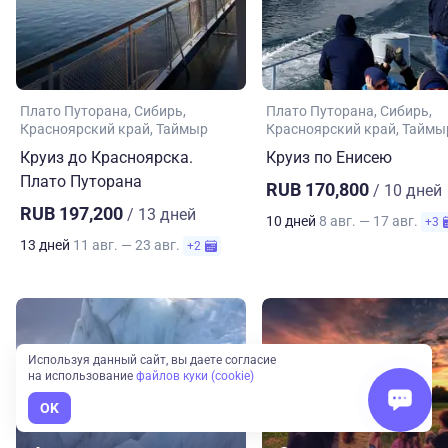
Плато Путорана
Сибирь
Плато Путорана
Сибирь
Красноярский край
Таймыр
Красноярский край
Таймы
Круиз до Красноярска.
Круиз по Енисею
Плато Путорана
RUB 170,800
/ 10 дней
RUB 197,200
/ 13 дней
10 дней
8 авг. — 17 авг.
+3
13 дней
11 авг. — 23 авг.
+2
Используя данный сайт, вы даете согласие
на использование
файлов куки (cookie)
OK