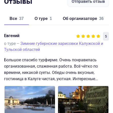
Отзывы
Отправить отзыв
Все
37
о туре
1
об организаторе
36
Евгений
5
о туре –
Зимние губернские зарисовки Калужской и
Тульской областей
Большое спасибо турфирме. Очень понравилась
организованная, слаженная работа. Всё чётко по
времени, никакой суеты. Обеды очень вкусные,
гостиница в Калуге чистая, уютная. Интересные
экскурсии. Отдельное спасибо нашему гиду Валерию
Константиновичу за интересные рассказы. Водителям
автобусов большое спасибо за аккуратную езду.
Оценка: 10!