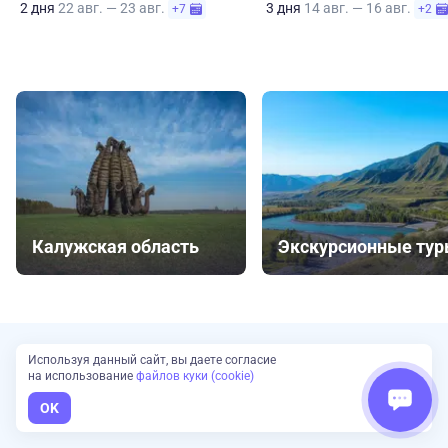
2 дня
22 авг. — 23 авг.
3 дня
14 авг. — 16 авг.
+7
+2
Калужская область
Экскурсионные ту
Используя данный сайт, вы даете согласие
Сложно выбрать?
на использование
файлов куки (cookie)
Наш эксперт подберет туры для вас
OK