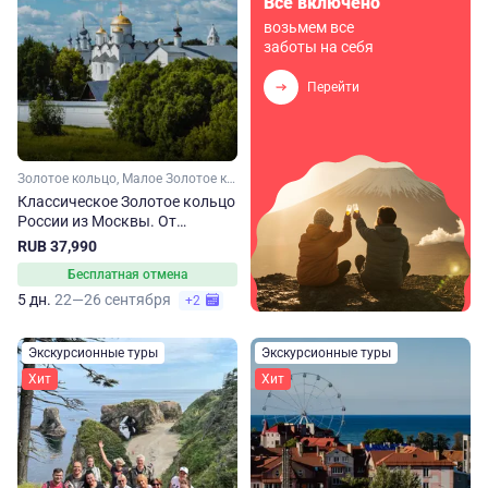
Всё включено
возьмем все
заботы на себя
Перейти
Золотое кольцо, Малое Золотое кольцо, Ярославская область, Ивановская область, Костромская область, Владимирская область, Московская область
Классическое Золотое кольцо
России из Москвы. От
Сергиева Посада до
RUB 37,990
Владимира
Бесплатная отмена
5 дн.
22—26 сентября
+2
Экскурсионные туры
Экскурсионные туры
Хит
Хит