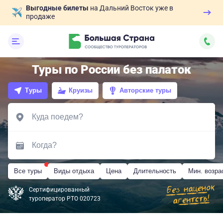
Выгодные билеты
на Дальний Восток уже в
продаже
Туры по России без палаток
Туры
Круизы
Авторские туры
Все туры
Виды отдыха
Цена
Длительность
Мин. возра
Сертифицированный
туроператор РТО 020723