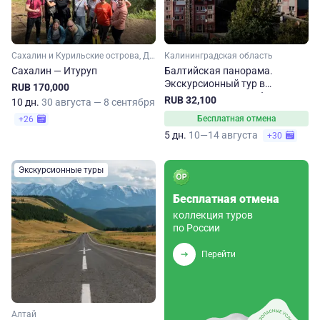
Сахалин и Курильские острова, Дальний Восток
Калининградская область
Сахалин — Итуруп
Балтийская панорама.
Экскурсионный тур в
RUB 170,000
Калининградскую область
RUB 32,100
10 дн.
30 августа — 8 сентября
Бесплатная отмена
+26
5 дн.
10—14 августа
+30
Экскурсионные туры
Бесплатная отмена
коллекция туров
по России
Перейти
Алтай