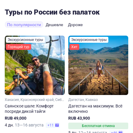
Туры по России без палаток
По популярности
Дешевле
Дороже
Экскурсионные туры
Экскурсионные туры
Горящий тур
Хит
Хакасия, Красноярский край, Сибирь
Дагестан, Кавказ
Саянское шале: Комфорт
Дагестан на максимум. Вcё
посреди дикой тайги
включено
RUB 49,000
RUB 43,900
4 дн.
13—16 августа
+11
Бесплатная отмена
5 дн.
12—16 августа