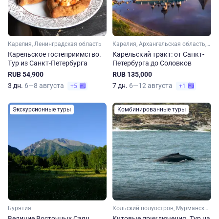
Карелия, Ленинградская область
Карелия, Архангельская область, Ленинградская область, Арктика
Карельское гостеприимство.
Карельский тракт: от Санкт-
Тур из Санкт-Петербурга
Петербурга до Соловков
RUB 54,900
RUB 135,000
3 дн.
6—8 августа
7 дн.
6—12 августа
+5
+1
Экскурсионные туры
Комбинированные туры
Бурятия
Кольский полуостров, Мурманская область, Арктика
Величие Восточных Саян
Китовые приключения. Тур на