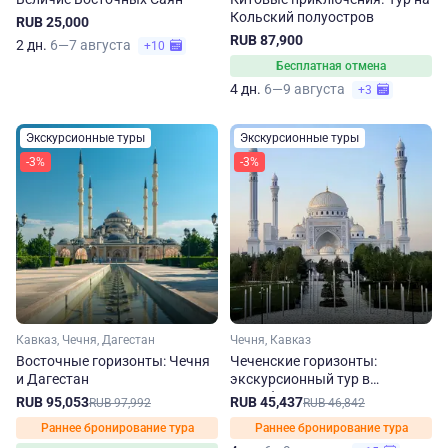
Кольский полуостров
RUB 25,000
RUB 87,900
2 дн.
6—7 августа
+10
Бесплатная отмена
4 дн.
6—9 августа
+3
Экскурсионные туры
Экскурсионные туры
-3%
-3%
Кавказ, Чечня, Дагестан
Чечня, Кавказ
Восточные горизонты: Чечня
Чеченские горизонты:
и Дагестан
экскурсионный тур в
республику
RUB 95,053
RUB 45,437
RUB 97,992
RUB 46,842
Раннее бронирование тура
Раннее бронирование тура