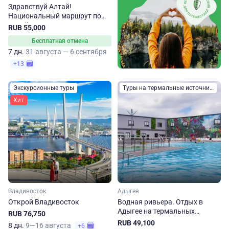
Здравствуй Алтай!
Национальный маршрут по
Алтайскому краю
RUB 55,000
Бесплатная отмена
7 дн.
31 августа — 6 сентября
+13
Экскурсионные туры
Туры на термальные источники
Хит
Владивосток
Адыгея
Открой Владивосток
Водная ривьера. Отдых в
Адыгее на термальных
RUB 76,750
источниках
RUB 49,100
8 дн.
9—16 августа
+6