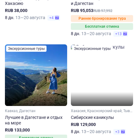
Хакасию
и Дагестан
RUB 38,000
RUB 95,053
RUB 97,992
8 дн.
13—20 августа
+4
Раннее бронирование тура
Бесплатная отмена
8 дн.
13—20 августа
+13
Экскурсионные туры
Экскурсионные туры
Кавказ, Дагестан
Хакасия, Красноярский край, Тыва (Тува), Сибирь
Лучшее в Дагестане и отдых
Сибирские каникулы
на море
RUB 129,000
RUB 133,000
8 дн.
13—20 августа
+3