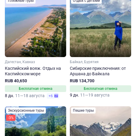
Пляжные туры
Отдых с детьми
Дагестан, Кавказ
Байкал, Бурятия
Каспийский вояж. Отдых на
Сибирские приключения: от
Каспийском море
Аршана до Байкала
RUB 40,650
RUB 134,700
Бесплатная отмена
Бесплатная отмена
9 дн.
11—19 августа
8 дн.
11—18 августа
+6
Экскурсионные туры
Пешие туры
-3%