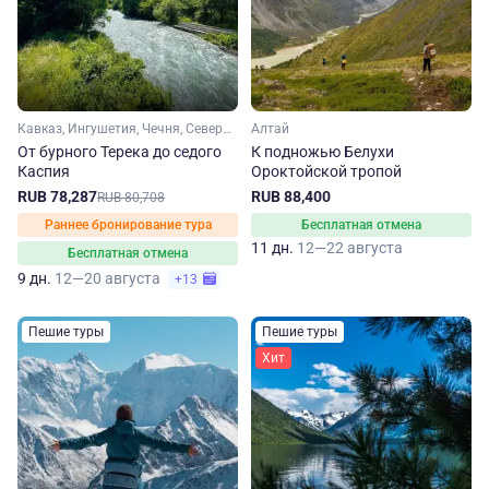
Кавказ, Ингушетия, Чечня, Северная Осетия, Дагестан
Алтай
От бурного Терека до седого
К подножью Белухи
Каспия
Ороктойской тропой
RUB 78,287
RUB 88,400
RUB 80,708
Раннее бронирование тура
Бесплатная отмена
11 дн.
12—22 августа
Бесплатная отмена
9 дн.
12—20 августа
+13
Пешие туры
Пешие туры
Хит