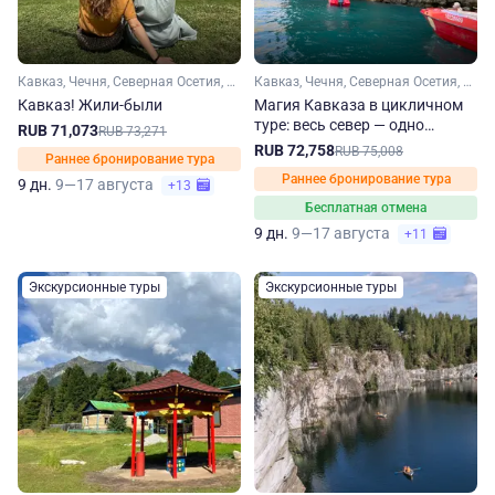
Кавказ, Чечня, Северная Осетия, Дагестан
Кавказ, Чечня, Северная Осетия, Кабардино-Балкария, Ингушетия, Дагестан
Кавказ! Жили-были
Магия Кавказа в цикличном
туре: весь север — одно
RUB 71,073
RUB 73,271
путешествие
RUB 72,758
RUB 75,008
Раннее бронирование тура
Раннее бронирование тура
9 дн.
9—17 августа
+13
Бесплатная отмена
9 дн.
9—17 августа
+11
Экскурсионные туры
Экскурсионные туры