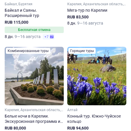
Байкал, Бурятия
Карелия, Архангельская область, Арктика
Байкал и Саяны.
Мега-тур по Карелии
Расширенный тур
RUB 83,500
RUB 115,000
8 дн.
9—16 августа
Бесплатная отмена
8 дн.
9—16 августа
+7
Комбинированные туры
Горящие туры
Карелия, Архангельская область, Арктика
Алтай
Белые ночи в Карелии.
Конный тур. Южно-Чуйское
Экскурсионная программа и
кольцо
сплав по реке Шуя
RUB 80,000
RUB 94,600