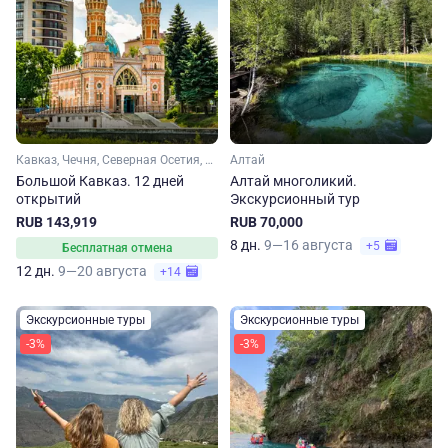
Кавказ, Чечня, Северная Осетия, Кабардино-Балкария, Ингушетия, Дагестан
Алтай
Большой Кавказ. 12 дней
Алтай многоликий.
открытий
Экскурсионный тур
RUB 143,919
RUB 70,000
8 дн.
9—16 августа
+5
Бесплатная отмена
12 дн.
9—20 августа
+14
Экскурсионные туры
Экскурсионные туры
-3%
-3%