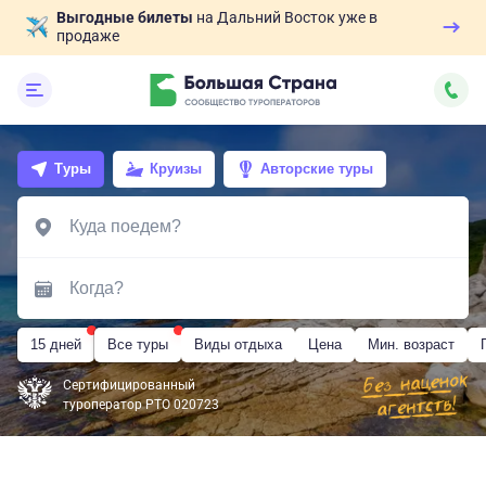
Выгодные билеты
на Дальний Восток уже в
продаже
Туры
Круизы
Авторские туры
15 дней
Все туры
Виды отдыха
Цена
Мин. возраст
Сертифицированный
туроператор РТО 020723