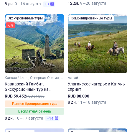
12 дн.
9—20 августа
8 дн.
9—16 августа
+3
Экскурсионные туры
Комбинированные туры
-3%
Кавказ, Чечня, Северная Осетия, Кабардино-Балкария, Ингушетия
Алтай
Кавказский Гамбит.
Улаганское нагорье и Катунь
Экскурсионный тур на
спринт
Северный Кавказ
RUB 59,452
RUB 88,000
RUB 61,290
8 дн.
11—18 августа
Раннее бронирование тура
Бесплатная отмена
8 дн.
10—17 августа
+14