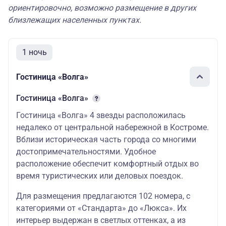
13.10.26,
ориентировочно, возможно размещение в других
26 900
26 900
31 500
близлежащих населенных пунктах.
13.11.26-
17.11.26
1 ночь
Гостиница «Волга»
Гостиница «Волга»
Гостиница «Волга» 4 звезды расположилась
недалеко от центральной набережной в Костроме.
Вблизи историческая часть города со многими
достопримечательностями. Удобное
расположение обеспечит комфортный отдых во
время туристических или деловых поездок.
Для размещения предлагаются 102 номера, с
категориями от «Стандарта» до «Люкса». Их
интерьер выдержан в светлых оттенках, а из