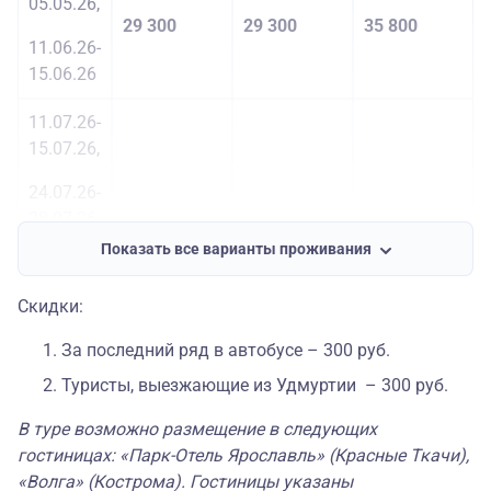
05.05.26,
29 300
29 300
35 800
11.06.26-
15.06.26
11.07.26-
15.07.26,
24.07.26-
28.07.26,
Показать все варианты проживания
14.08.26-
26 900
26 900
33 500
18.08.26,
Скидки:
27.08.26-
За последний ряд в автобусе – 300 руб.
31.08.26,
Туристы, выезжающие из Удмуртии – 300 руб.
11.09.26-
В туре возможно размещение в следующих
15.09.26
гостиницах: «Парк-Отель Ярославль» (Красные Ткачи),
09.10.26-
«Волга» (Кострома). Гостиницы указаны