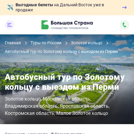
Выгодные билеты
на Дальний Восток уже в
продаже
Главная
Туры по России
Золотое кольцо
Автобусный тур по Золотому кольцу с выездом из Перми
Автобусный тур по Золотому
кольцу с выездом из Перми
Золотое кольцо
Московская область
Владимирская область
Ярославская область
Костромская область
Малое Золотое кольцо